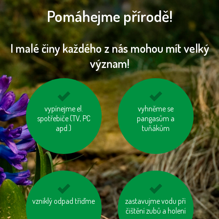
Pomáhejme přírodě!
I malé činy každého z nás mohou mít velký
význam!
kupujme místní
vypínejme el.
zvažme, jestli
vyhněme se
spotřebiče (TV, PC
výrobky
potřebujeme každý
pangasům a
apd.)
rok nový mobil, tablet
tuňákům
...
vzniklý odpad třiďme
zatepleme si dům
zastavujme vodu při
používejme úsporné
čištění zubů a holení
baterie