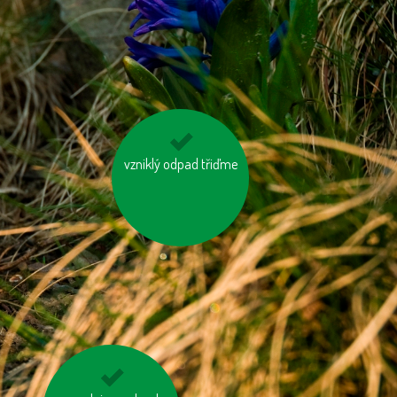
vzniklý odpad třiďme
topme správně