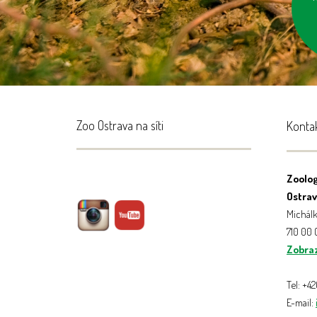
z
vyp
Zoo Ostrava na síti
Konta
Zoolog
Ostrava
Michálk
710 00
Zobraz
Tel: +4
E-mail: