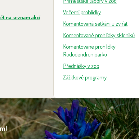
Příměstské tábory v zoo
Večerní prohlídky
ět na seznam akcí
Komentovaná setkání u zvířat
Komentované prohlídky skleníků
Komentované prohlídky
Rododendron parku
Přednášky v zoo
Zážitkové programy
am!