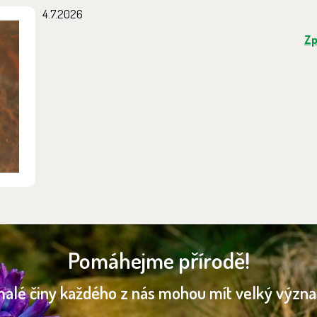
4.7.2026
Zp
Pomáhejme přírodě!
malé činy každého z nás mohou mít velký význ