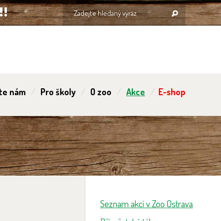
te nám
Pro školy
O zoo
Akce
E-shop
Seznam akcí v Zoo Ostrava