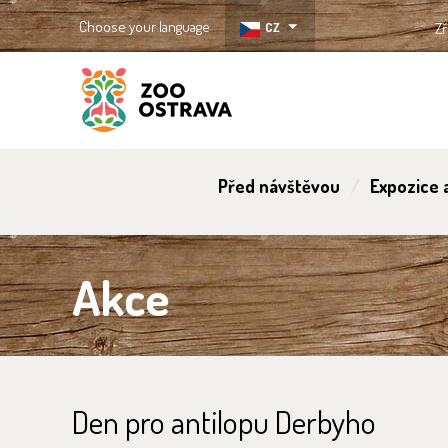
Choose your language
CZ
Zř
ZOO Ostrava
Před návštěvou
Expozice a
Akce
Den pro antilopu Derbyho