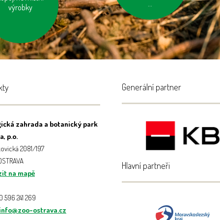
...
eleninu a ovoce
výrobky
ěstované v našem
kraji
Generální partner
kty
ická zahrada a botanický park
, p.o.
ovická 2081/197
 OSTRAVA
Hlavní partneři
it na mapě
20 596 241 269
info@zoo-ostrava.cz