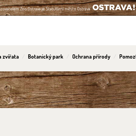
izovatelem Zoo Ostrava je Statutární město Ostrava
OSTRAVA!!!
 zvířata
Botanický park
Ochrana přírody
Pomoz