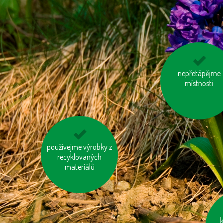
používejme úspor
nepřetápějme
místnosti
baterie
používejme výrobky z
využívejme
hromadnou dopravu
recyklovaných
materiálů