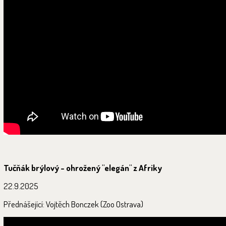
Tučňák brýlový - ohrožený "elegán" z Afriky
22.9.2025
Přednášející: Vojtěch Bonczek (Zoo Ostrava)