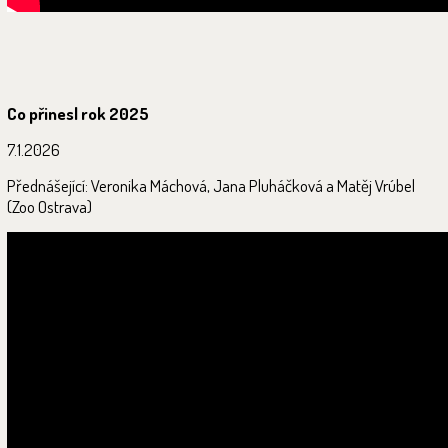
Co přinesl rok 2025
7.1.2026
Přednášející: Veronika Máchová, Jana Pluháčková a Matěj Vrúbel
(Zoo Ostrava)