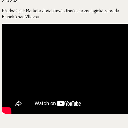
2.10.2024
Přednášející: Markéta Jariabková, Jihočeská zoologická zahrada
Hluboká nad Vltavou