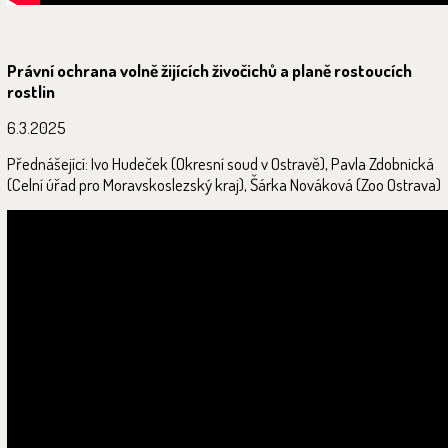
Právní ochrana volně žijících živočichů a planě rostoucích
rostlin
6.3.2025
Přednášející: Ivo Hudeček (Okresní soud v Ostravě), Pavla Zdobnická
(Celní úřad pro Moravskoslezský kraj), Šárka Nováková (Zoo Ostrava)