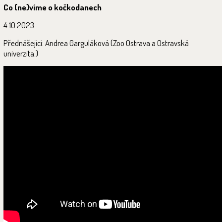
Co (ne)víme o kočkodanech
4.10.2023
Přednášející: Andrea Garguláková (Zoo Ostrava a Ostravská
univerzita.)