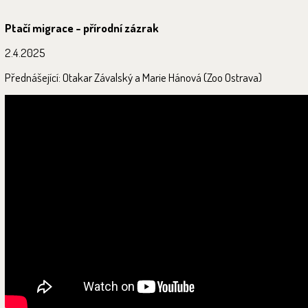
Ptačí migrace - přírodní zázrak
2.4.2025
Přednášející: Otakar Závalský a Marie Hánová (Zoo Ostrava)