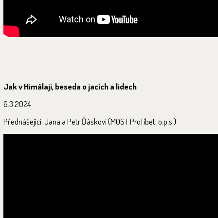
Jak v Himálaji, beseda o jacích a lidech
6.3.2024
Přednášející: Jana a Petr Ďáskovi (MOST ProTibet, o.p.s.)