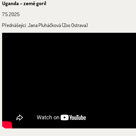
Uganda – země goril
7.5.2025
Přednášející: Jana Pluháčková (Zoo Ostrava)