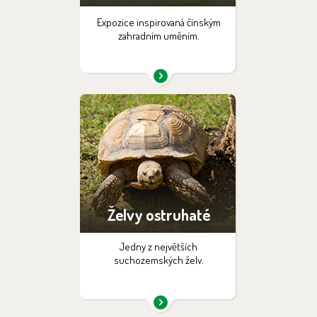
Expozice inspirovaná čínským
zahradním uměním.
Želvy ostruhaté
Jedny z největších
suchozemských želv.