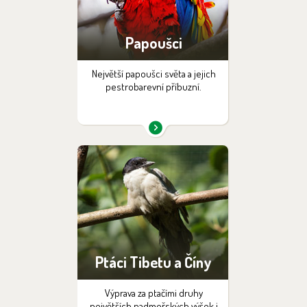
Papoušci
Největší papoušci světa a jejich
pestrobarevní příbuzní.
Ptáci Tibetu a Číny
Výprava za ptačími druhy
největších nadmořských výšek i