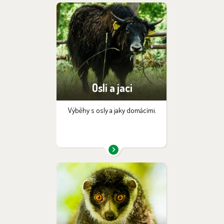
Osli a jaci
Výběhy s osly a jaky domácími.