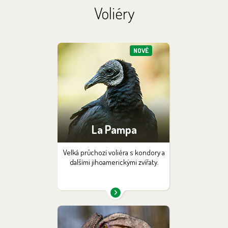
Voliéry
NOVÉ
La Pampa
Velká průchozí voliéra s kondory a
dalšími jihoamerickými zvířaty.