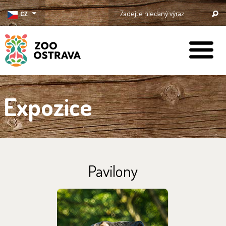
CZ
ZOO Ostrava
Expozice
Pavilony