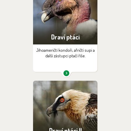
Draví ptáci
Jihoameričtí kondoři, afričtí supi a
další zástupci ptačí říše.
Draví ptáci II