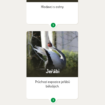
Hlodavci s ostny.
Jeřábi
Průchozí expozice jeřábů
bělošíjích.