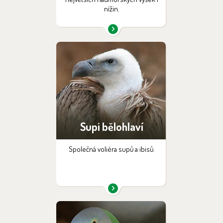
nížin.
Supi bělohlaví
Společná voliéra supů a ibisů.