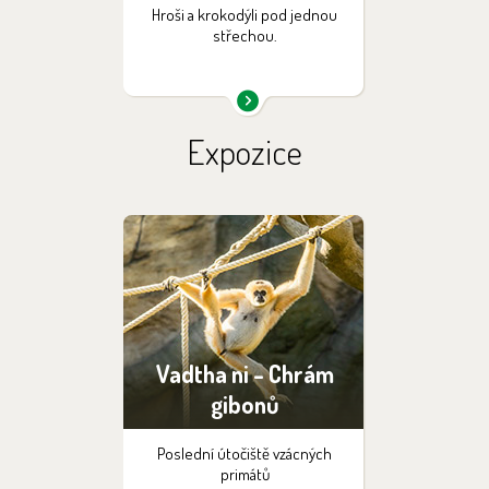
Hroši a krokodýli pod jednou
střechou.
Expozice
Vadtha ni - Chrám
gibonů
Poslední útočiště vzácných
primátů