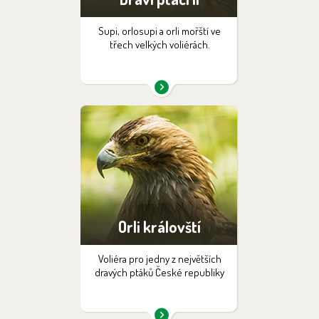
Supi, orlosupi a orli mořští ve
třech velkých voliérách.
Orli královští
Voliéra pro jedny z největších
dravých ptáků České republiky