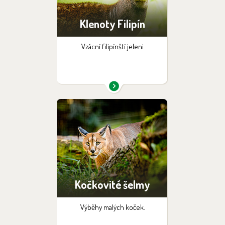
Klenoty Filipín
Vzácní filipínští jeleni
Kočkovité šelmy
Výběhy malých koček.