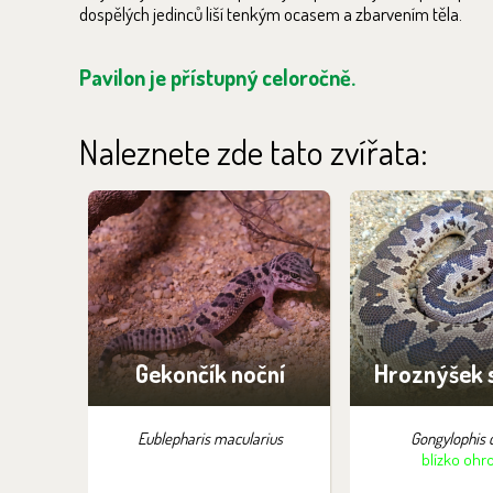
dospělých jedinců liší tenkým ocasem a zbarvením těla.
Pavilon je přístupný celoročně.
Naleznete zde tato zvířata:
Gekončík noční
Hroznýšek 
Eublepharis macularius
Gongylophis 
blízko ohr