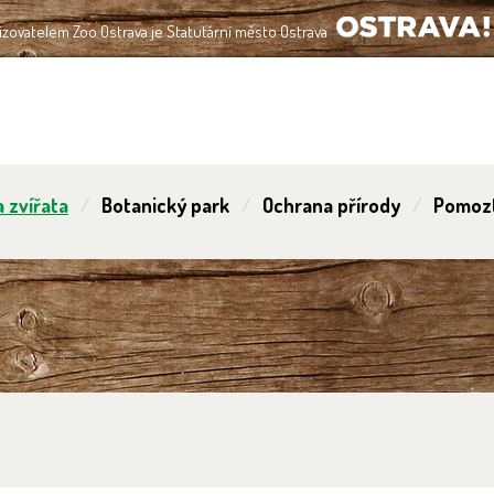
izovatelem Zoo Ostrava je Statutární město Ostrava
OSTRAVA!!!
 zvířata
Botanický park
Ochrana přírody
Pomoz