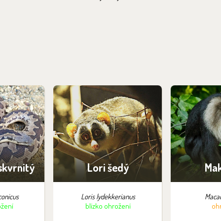
skvrnitý
Lori šedý
Mak
conicus
Loris lydekkerianus
Macac
ožení
blízko ohrožení
oh