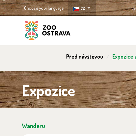
Choose your language
CZ
Zř
ZOO Ostrava
Před návštěvou
Expozice a
Expozice
Wanderu