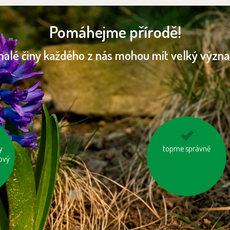
Pomáhejme přírodě!
malé činy každého z nás mohou mít velký význ
y
zatepleme si dům
topme správně
ový
d