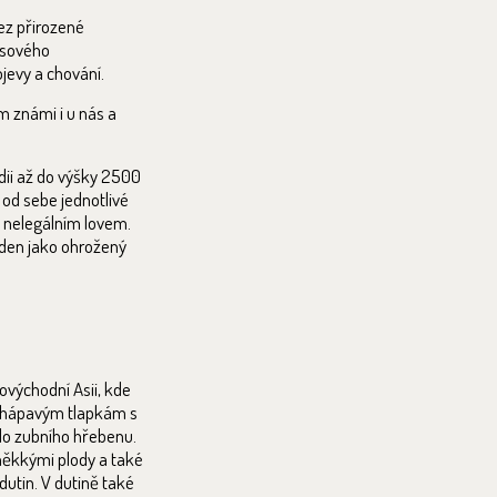
ez přirozené
časového
jevy a chování.
m známi i u nás a
dii až do výšky 2500
 od sebe jednotlivé
i nelegálním lovem.
eden jako ohrožený
ovýchodní Asii, kde
m chápavým tlapkám s
 do zubního hřebenu.
 měkkými plody a také
dutin. V dutině také