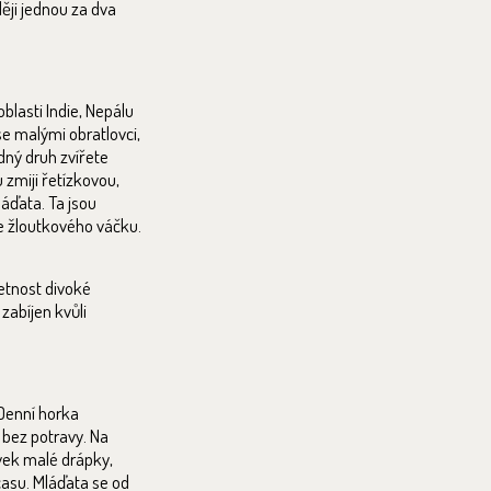
ěji jednou za dva
blasti Indie, Nepálu
 se malými obratlovci,
dný druh zvířete
zmiji řetízkovou,
láďata. Ta jsou
ze žloutkového váčku.
etnost divoké
zabíjen kvůli
 Denní horka
 bez potravy. Na
vek malé drápky,
casu. Mláďata se od