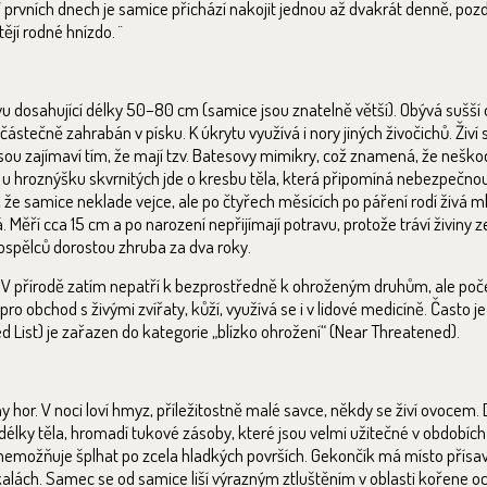
prvních dnech je samice přichází nakojit jednou až dvakrát denně, pozd
ějí rodné hnízdo. ¨
u dosahující délky 50–80 cm (samice jsou znatelně větší). Obývá sušší o
í částečně zahrabán v písku. K úkrytu využívá i nory jiných živočichů. Živí
sou zajímaví tím, že mají tzv. Batesovy mimikry, což znamená, že neško
 hroznýšku skvrnitých jde o kresbu těla, která připomíná nebezpečnou 
n., že samice neklade vejce, ale po čtyřech měsících po páření rodí živá m
ěří cca 15 cm a po narození nepřijímají potravu, protože tráví živiny 
 dospělců dorostou zhruba za dva roky.
 V přírodě zatím nepatří k bezprostředně k ohroženým druhům, ale poč
obchod s živými zvířaty, kůží, využívá se i v lidové medicíně. Často je 
ist) je zařazen do kategorie „blízko ohrožení“ (Near Threatened).
 hor. V noci loví hmyz, příležitostně malé savce, někdy se živí ovocem.
élky těla, hromadí tukové zásoby, které jsou velmi užitečné v obdobích
znemožňuje šplhat po zcela hladkých površích. Gekončík má místo přísa
kalách. Samec se od samice liší výrazným ztluštěním v oblasti kořene o