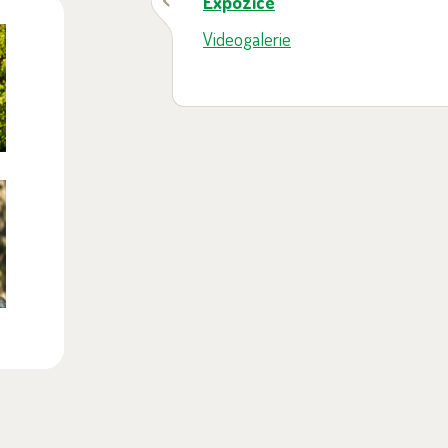
Expozice
Videogalerie