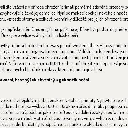
li tito vzácní a v přírodě ohrožení primáti poměrně stísněné prostory b
o nevyhovující a čeká jej demolice. Nyní se makaci dočkali nového a nad
ru, vzrostlé stromy a celkové podmínky důležité pro jejich přirozené pro
je například němčina, angličtina, polština aj. Dříve byli pod tímto jméne
Dnes jde o velice vzácný druh i v lidské péči.
bytky tropického deštného lesa v pohoří Western Ghats v jihozápadní In
 překrývala a samci migrovali mezi skupinami. V důsledku kácení lesa jsou
uzenskému křížení a snižování životaschopnosti populací. Ohrožen je 
dinců. V Červeném seznamu (IUCN Red List of Threatened Species) je v
zbarvených chlupů okolo hlavy, které připomínají lví hřívu.
severní
,
hroznýšek
skvrnitý
a
gekončík noční
.
rku, je v nejbližším příbuzenském vztahu s primáty. Vyskytuje se v jih
in až do nadmořské výšky 3 000 m. Je aktivní přes den. Díky pětiprstý
K ošetření srsti (podobně jako lemuři) používá dolní řezáky uspořádané
lovci, vejci a mláďaty ptáků, občas i uhynulými zvířaty, výhonky rostlin,
používá přední končetiny. K odpočinku a spánku se ukládá do stromových 