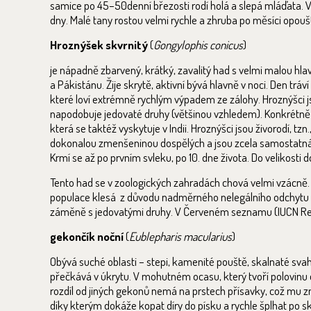
samice po 45–50denní březosti rodí holá a slepá mláďata. V 
dny. Malé tany rostou velmi rychle a zhruba po měsíci opoušt
Hroznýšek skvrnitý
(
Gongylophis conicus
)
je nápadně zbarvený, krátký, zavalitý had s velmi malou hlav
a Pákistánu. Žije skrytě, aktivní bývá hlavně v noci. Den tráv
které loví extrémně rychlým výpadem ze zálohy. Hroznýšci j
napodobuje jedovaté druhy (většinou vzhledem). Konkrétně u
která se taktéž vyskytuje v Indii. Hroznýšci jsou živorodí, tz
dokonalou zmenšeninou dospělých a jsou zcela samostatná. M
Krmí se až po prvním svleku, po 10. dne života. Do velikosti
Tento had se v zoologických zahradách chová velmi vzácně.
populace klesá z důvodu nadměrného nelegálního odchytu pro 
záměně s jedovatými druhy. V Červeném seznamu (IUCN Red L
gekončík noční
(
Eublepharis macularius
)
Obývá suché oblasti – stepi, kamenité pouště, skalnaté svahy
přečkává v úkrytu. V mohutném ocasu, který tvoří polovinu d
rozdíl od jiných gekonů nemá na prstech přísavky, což mu 
díky kterým dokáže kopat díry do písku a rychle šplhat po s