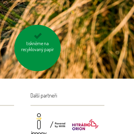
nosme vlastní tašku
tiskněme na
recyklovaný papír
na nákup
Další partneři