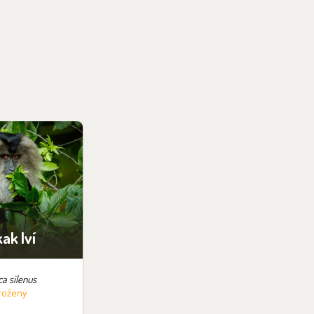
ak lví
a silenus
rožený