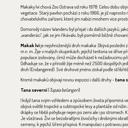
Makaky lví chová Zoo Ostrava od roku 1978. Celou dobu obýva
vegetace. Starý pavilon pochází z roku 1966, je již naprost
chovatelského zařízení, které jim nabízí mnohem více prosto
Domorodý název Wanderu byl přejat i do dalších jazyků, jako 
„wanderáci“, jak se jim říkávalo, byli poměrně běžně chovaní. 
Makak lví
je nejohroženější druh makaka. Obývá poslední z
m n. m. Žije v malých skupinkách, jejichž teritoria se dříve
populace izolovány, čímž může docházet k nežádoucímu příb
Odhaduje se, že v přírodě žije méně než 2500 dospělých je
druh (Endangered). Své druhové jméno získal podle stříbřitě 
Kromě makaků obývají novou expozici i další druhy -
tana 
Tana severní
(
Tupaia belangeri
)
I když tana svým vzhledem a způsobem života připomíná veve
obývá světlé tropické a subtropické lesy a plantáže od níž
drápky se hbitě pohybuje nejen po zemi ale i po stromech. 
Je všežravá. Živí se bezobratlými živočichy i drobnými obrat
semeny, k jejichž šíření přispívá. K manipulaci s potravou 