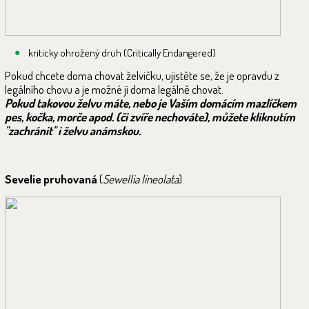
kriticky ohrožený druh (Critically Endangered)
Pokud chcete doma chovat želvičku, ujistěte se, že je opravdu z
legálního chovu a je možné ji doma legálně chovat.
Pokud takovou želvu máte, nebo je Vaším domácím mazlíčkem
pes, kočka, morče apod. (či zvíře nechováte), můžete kliknutím
"zachránit" i želvu anámskou.
Sevelie pruhovaná
(
Sewellia lineolata
)