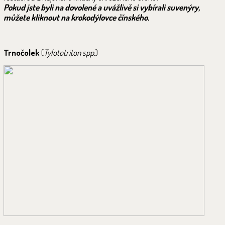
Pokud jste byli na dovolené a uvážlivě si vybírali suvenýry,
můžete kliknout na krokodýlovce čínského.
Trnočolek
(
Tylototriton spp.
)