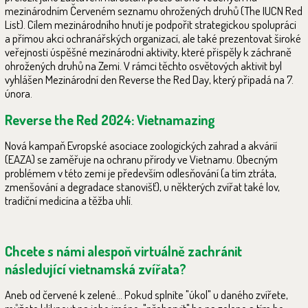
mezinárodním Červeném seznamu ohrožených druhů (The IUCN Red
List). Cílem mezinárodního hnutí je podpořit strategickou spolupráci
a přímou akci ochranářských organizací, ale také prezentovat široké
veřejnosti úspěšné mezinárodní aktivity, které přispěly k záchraně
ohrožených druhů na Zemi. V rámci těchto osvětových aktivit byl
vyhlášen Mezinárodní den Reverse the Red Day, který připadá na 7.
února.
Reverse the Red 2024: Vietnamazing
Nová kampaň Evropské asociace zoologických zahrad a akvárií
(EAZA) se zaměřuje na ochranu přírody ve Vietnamu. Obecným
problémem v této zemi je především odlesňování (a tím ztráta,
zmenšování a degradace stanovišť), u některých zvířat také lov,
tradiční medicína a těžba uhlí.
Chcete s námi alespoň virtuálně zachránit
následující vietnamská zvířata?
Aneb od červené k zelené... Pokud splníte "úkol" u daného zvířete,