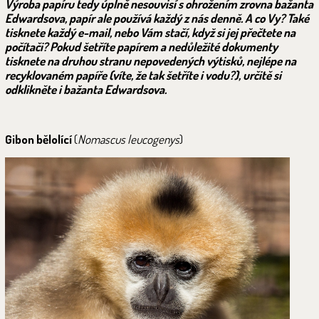
Výroba papíru tedy úplně nesouvisí s ohrožením zrovna bažanta
Edwardsova, papír ale používá každý z nás denně. A co Vy? Také
tisknete každý e-mail, nebo Vám stačí, když si jej přečtete na
počítači? Pokud šetříte papírem a nedůležité dokumenty
tisknete na druhou stranu nepovedených výtisků, nejlépe na
recyklovaném papíře (víte, že tak šetříte i vodu?), určitě si
odklikněte i bažanta Edwardsova.
Gibon bělolící
(
Nomascus leucogenys
)