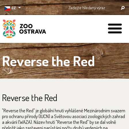
CZ
ZOO Ostrava
Reverse the Red
Reverse the Red
"Reverse the Red" je globální hnutí vyhlášené Mezinárodním svazem
pro ochranu přírody (IUCN) a Světovou asociací zoologických zahrad
a akvárií (WAZA). Název hnutí "Reverse the Red" by se dal volně
přeložit jako zastavení narůstání počtu druhů vedených na