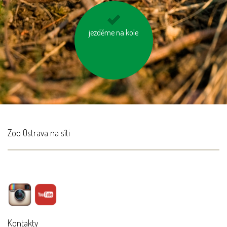
kupujeme dřevěný
jezděme na kole
nábytek s logem FSC
Zoo Ostrava na síti
Kontakty