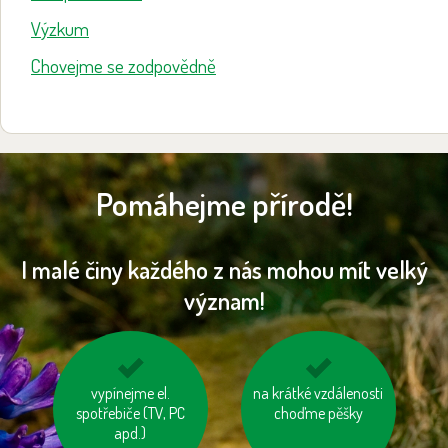
Výzkum
Chovejme se zodpovědně
Pomáhejme přírodě!
I malé činy každého z nás mohou mít velký
význam!
jezme sezónní
vypínejme el.
choďme po schodech,
na krátké vzdálenosti
spotřebiče (TV, PC
zeleninu a ovoce
nejezděme výtahem
choďme pěšky
vypěstované v našem
apd.)