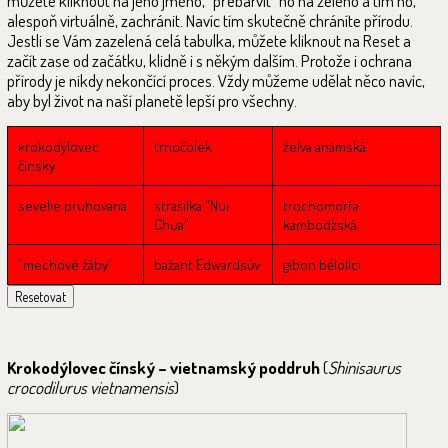
můžete kliknout na jeho jméno, "přebarvit" ho na zeleno a tím ho,
alespoň virtuálně, zachránit. Navíc tím skutečně chráníte přírodu.
Jestli se Vám zazelená celá tabulka, můžete kliknout na Reset a
začít zase od začátku, klidně i s někým dalším. Protože i ochrana
přírody je nikdy nekončící proces. Vždy můžeme udělat něco navíc,
aby byl život na naší planetě lepší pro všechny.
krokodýlovec
trnočolek
želva anámská
čínský
sevelie pruhovaná
strašilka "Nui
trochomorfa
Chua"
kambodžská
"mechové žáby"
bažant Edwardsův
gibon bělolící
Resetovat
Krokodýlovec čínský – vietnamský poddruh
(
Shinisaurus
crocodilurus vietnamensis
)