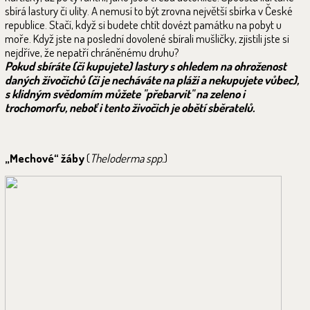
sbírá lastury či ulity. A nemusí to být zrovna největší sbírka v České
republice. Stačí, když si budete chtít dovézt památku na pobyt u
moře. Když jste na poslední dovolené sbírali mušličky, zjistili jste si
nejdříve, že nepatří chráněnému druhu?
Pokud sbíráte (či kupujete) lastury s ohledem na ohroženost
daných živočichů (či je necháváte na pláži a nekupujete vůbec),
s klidným svědomím můžete "přebarvit" na zeleno i
trochomorfu, neboť i tento živočich je obětí sběratelů.
„Mechové“ žáby
(
Theloderma spp.
)