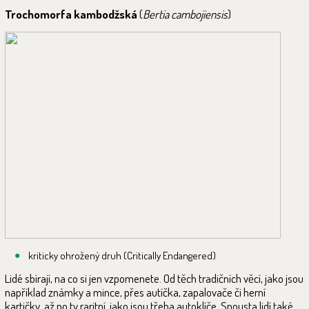
Trochomorfa kambodžská
(
Bertia cambojiensis
)
kriticky ohrožený druh (Critically Endangered)
Lidé sbírají, na co si jen vzpomenete. Od těch tradičních věcí, jako jsou
například známky a mince, přes autíčka, zapalovače či herní
kartičky, až po ty raritní, jako jsou třeba autoklíče. Spousta lidí také