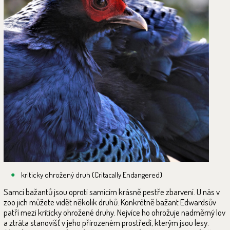
kriticky ohrožený druh (Critacally Endangered)
Samci bažantů jsou oproti samicím krásně pestře zbarvení. U nás v
zoo jich můžete vidět několik druhů. Konkrétně bažant Edwardsův
patří mezi kriticky ohrožené druhy. Nejvíce ho ohrožuje nadměrný lov
a ztráta stanovišť v jeho přirozeném prostředí, kterým jsou lesy.