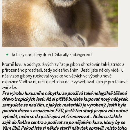
kriticky ohrožený druh (Critacally Endangered)
Kromě lovu a odchytu živých zvířat je gibon ohrožován také ztrátou
přirozeného prostředí, tedy odlesňováním. Jestli jste někdy viděli u
nás v zoo gibony ručkovat vysoko ve větvích ve výběhu nové
expozice Vadtha ni, určitě netřeba dále vysvětlovat, čím je pro takové
zvíře les.
Pro výrobu luxusního nábytku se používá také nelegálně těžené
dřevo tropických lesů. Až si příště budete kupovat nový nábytek,
zamyslete se nad tím, z jakých materiálů je vyrobený, jestli bylo
použito dřevo s označením FSC, jestli ten starý je opravdu nutné
vyhodit, nebo se dá ještě opravit/zrenovovat... Nebo co takhle
zajít do ReUse centra a podívat se po nějakém kusu, který by se
Vám líbil. Pokud jste si někdy starší nábytek opravili, místo toho,