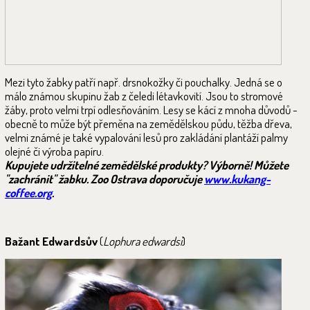
Mezi tyto žabky patří např. drsnokožky či pouchalky. Jedná se o
málo známou skupinu žab z čeledi létavkovití. Jsou to stromové
žáby, proto velmi trpí odlesňováním. Lesy se kácí z mnoha důvodů -
obecně to může být přeměna na zemědělskou půdu, těžba dřeva,
velmi známé je také vypalování lesů pro zakládání plantáží palmy
olejné či výroba papíru.
Kupujete udržitelné zemědělské produkty? Výborně! Můžete
"zachránit" žabku. Zoo Ostrava doporučuje
www.kukang-
coffee.org
.
Bažant Edwardsův
(
Lophura edwardsi
)