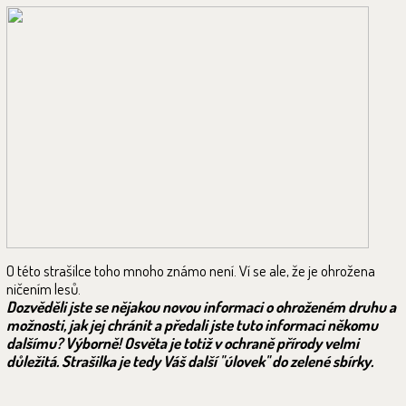
O této strašilce toho mnoho známo není. Ví se ale, že je ohrožena
ničením lesů.
Dozvěděli jste se nějakou novou informaci o ohroženém druhu a
možnosti, jak jej chránit a předali jste tuto informaci někomu
dalšímu? Výborně! Osvěta je totiž v ochraně přírody velmi
důležitá. Strašilka je tedy Váš další "úlovek" do zelené sbírky.