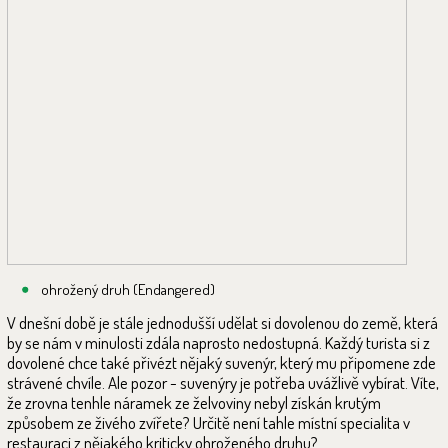
ohrožený druh (Endangered)
V dnešní době je stále jednodušší udělat si dovolenou do země, která
by se nám v minulosti zdála naprosto nedostupná. Každý turista si z
dovolené chce také přivézt nějaký suvenýr, který mu připomene zde
strávené chvíle. Ale pozor - suvenýry je potřeba uvážlivě vybírat. Víte,
že zrovna tenhle náramek ze želvoviny nebyl získán krutým
způsobem ze živého zvířete? Určitě není tahle místní specialita v
restauraci z nějakého kriticky ohroženého druhu?