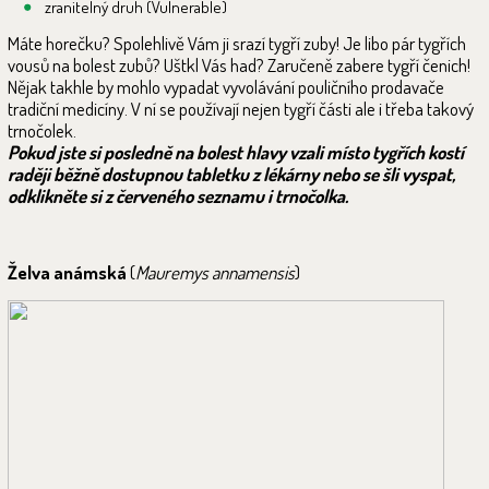
zranitelný druh (Vulnerable)
Máte horečku? Spolehlivě Vám ji srazí tygří zuby! Je libo pár tygřích
vousů na bolest zubů? Uštkl Vás had? Zaručeně zabere tygří čenich!
Nějak takhle by mohlo vypadat vyvolávání pouličního prodavače
tradiční medicíny. V ní se používají nejen tygří části ale i třeba takový
trnočolek.
Pokud jste si posledně na bolest hlavy vzali místo tygřích kostí
raději běžně dostupnou tabletku z lékárny nebo se šli vyspat,
odklikněte si z červeného seznamu i trnočolka.
Želva anámská
(
Mauremys annamensis
)