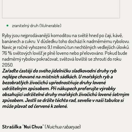
zranitelný druh (Vulnerable)
Ryby jsou nejprodávanější komoditou na světě hned po čaji, kávě,
banánech a cukru. V důsledku toho dochází k nadměrnému rybolovu.
Navíc je ročně vyhozeno 9,1 milionů tun nechtěných vedlejších úlovků.
76 % světových lovišť je plně loveno nebo přelovováno. Pokud bude
nadměrný rybolov pokračovat, světová loviště se zhroutí do roku
2050.
Zařaďte častěji do svého jídelníčku sladkovodní druhy ryb
nejlépe chované na místních sádkách. U mořských ryb a
bezobratlých živočichů upřednostňuje druhy lovené
udržitelným způsobem. Při nákupech preferujte výrobky
obsahující udržitelné druhy mořských živočichů lovené šetrným
způsobem. Jestli se držíte těchto rad, sevelie v naší tabulce si
může plavat od červené k zelené.
Strašilka "Nui Chua"
(
Nuichua rabaeyae
)