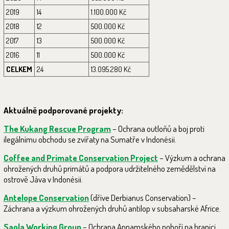
2019
14
1.100.000 Kč
2018
12
500.000 Kč
2017
13
500.000 Kč
2016
11
500.000 Kč
CELKEM
24
13.095.280 Kč
Aktuálně podporované projekty:
The Kukang Rescue Program
– Ochrana outloňů a boj proti
ilegálnímu obchodu se zvířaty na Sumatře v Indonésii.
Coffee and Primate Conservation Project
– Výzkum a ochrana
ohrožených druhů primátů a podpora udržitelného zemědělství na
ostrově Jáva v Indonésii.
Antelope Conservation
(dříve Derbianus Conservation) –
Záchrana a výzkum ohrožených druhů antilop v subsaharské Africe.
Saola Working Group
– Ochrana Annamského pohoří na hranici