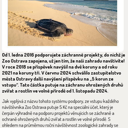
Od 1. ledna 2016 podporujete záchranné projekty, do nichž je
Zoo Ostrava zapojena, už jen tím, že naši zahradu navštívíte!
V roce 2018 se příspěvek navýšil na dvě koruny a od roku
2021 na koruny tři. V červnu 2024 schválilo zastupitelstvo
města Ostravy další navýšení příspěvku na „5 korun ze
vstupu“. Tato částka putuje na záchranu ohrožených druhů
zvířat a rostlin ve volné přírodě od 1. listopadu 2024.
Jak vyplývá z názvu tohoto systému podpory, ze vstupu každého
návštěvníka Zoo Ostrava putuje 5 Kč na speciální účet, který je
čerpán výhradně na podporu projektů věnujících se záchraně a
ochraně ohrožených druhů zvířat a rostlin ve volné přírodě. S
ohledem na průměrnou roční návštěvnost zoologické zahrady se