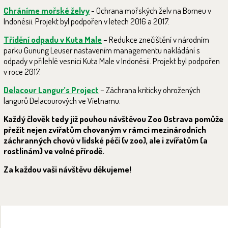
Chráníme mořské želvy
- Ochrana mořských želv na Borneu v
Indonésii. Projekt byl podpořen v letech 2016 a 2017.
Třídění odpadu v Kuta Male
– Redukce znečištění v národním
parku Gunung Leuser nastavením managementu nakládání s
odpady v přilehlé vesnici Kuta Male v Indonésii. Projekt byl podpořen
v roce 2017.
Delacour Langur’s Project
– Záchrana kriticky ohrožených
langurů Delacourových ve Vietnamu.
Každý člověk tedy již pouhou návštěvou Zoo Ostrava pomůže
přežít nejen zvířatům chovaným v rámci mezinárodních
záchranných chovů v lidské péči (v zoo), ale i zvířatům (a
rostlinám) ve volné přírodě.
Za každou vaši návštěvu děkujeme!