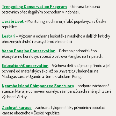
Trenggiling Conservation Program
– Ochrana luskounů
ostrovních před ilegálním obchodem v Indonésii.
Jeřábí život
– Monitoring a ochrana jeřábů popelavých v České
republice.
Lestari
– Výzkum a ochrana loskutáka niaského a dalších kriticky
ohrožených druhů i ekosystémů v Indonésii.
Vesna Panglao Conservation
– Ochrana podmořského
ekosystému korálových útesů u ostrova Panglao na Filipínách.
Education4Conservation
– Výchova dětí k zájmu o přírodu a její
ochraně od mateřských škol až po univerzitu v Indonésii, na
Madagaskaru, v Ugandě a Demokratickém Kongu.
Ngamba Island Chimpanzee Sanctuar
y
– podpora záchranné
stanice, která je domovem osiřelých šimpanzů zachráněných z celé
východní Afriky.
Zachraň karase
– záchrana fylogeneticky původních populací
karase obecného v České republice.