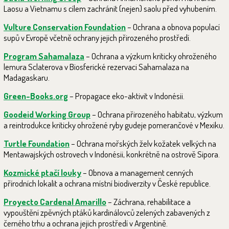
Laosu a Vietnamu s cílem zachránit (nejen) saolu před vyhubením.
Vulture Conservation Foundation
– Ochrana a obnova populací
supů v Evropě včetně ochrany jejich přirozeného prostředí.
Program Sahamalaza
– Ochrana a výzkum kriticky ohroženého
lemura Sclaterova v Biosferické rezervaci Sahamalaza na
Madagaskaru.
Green-Books.org
– Propagace eko-aktivit v Indonésii.
Goodeid Working Group
– Ochrana přirozeného habitatu, výzkum
a reintrodukce kriticky ohrožené ryby gudeje pomerančové v Mexiku.
Turtle Foundation
– Ochrana mořských želv kožatek velkých na
Mentawajských ostrovech v Indonésii, konkrétně na ostrově Sipora.
Kozmické ptačí louky
– Obnova a management cenných
přírodních lokalit a ochrana místní biodiverzity v České republice.
Proyecto Cardenal Amarillo
– Záchrana, rehabilitace a
vypouštění zpěvných ptáků kardinálovců zelených zabavených z
černého trhu a ochrana jejich prostředí v Argentině.