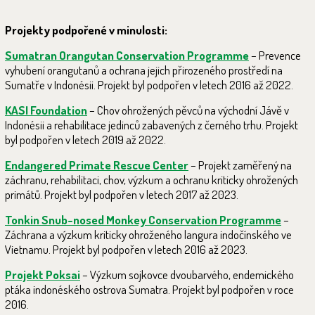
Projekty podpořené v minulosti:
Sumatran Orangutan Conservation Programme
– Prevence
vyhubení orangutanů a ochrana jejich přirozeného prostředí na
Sumatře v Indonésii. Projekt byl podpořen v letech 2016 až 2022.
KASI Foundation
– Chov ohrožených pěvců na východní Jávě v
Indonésii a rehabilitace jedinců zabavených z černého trhu. Projekt
byl podpořen v letech 2019 až 2022.
Endangered Primate Rescue Center
– Projekt zaměřený na
záchranu, rehabilitaci, chov, výzkum a ochranu kriticky ohrožených
primátů. Projekt byl podpořen v letech 2017 až 2023.
Tonkin Snub-nosed Monkey Conservation Programme
–
Záchrana a výzkum kriticky ohroženého langura indočínského ve
Vietnamu. Projekt byl podpořen v letech 2016 až 2023.
Projekt Poksai
– Výzkum sojkovce dvoubarvého, endemického
ptáka indonéského ostrova Sumatra. Projekt byl podpořen v roce
2016.