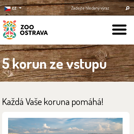
CZ
ZOO Ostrava
5 korun ze vstupu
Každá Vaše koruna pomáhá!