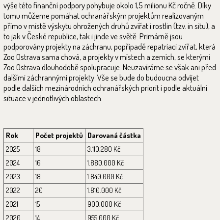
výše této finanční podpory pohybuje okolo 1,5 milionu Kč ročně. Díky
tomu můžeme pomáhat ochranářským projektům realizovaným
přímo v místě výskytu ohrožených druhů zvířat i rostlin (tzv. in situ), a
to jak v České republice, tak i jinde ve světě. Primárně jsou
podporovány projekty na záchranu, popřípadě repatriaci zvířat, která
Zoo Ostrava sama chová, a projekty v místech a zemích, se kterými
Zoo Ostrava dlouhodobě spolupracuje. Neuzavíráme se však ani před
dalšími záchrannými projekty. Vše se bude do budoucna odvíjet
podle dalších mezinárodních ochranářských priorit i podle aktuální
situace v jednotlivých oblastech.
Rok
Počet projektů
Darovaná částka
2025
18
3.110.280 Kč
2024
16
1.880.000 Kč
2023
18
1.840.000 Kč
2022
20
1.810.000 Kč
2021
15
900.000 Kč
2020
14
955.000 Kč