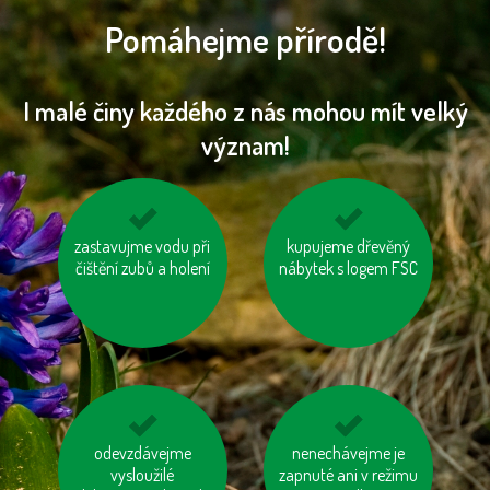
Pomáhejme přírodě!
I malé činy každého z nás mohou mít velký
význam!
zastavujme vodu při
nepřetápějme
kupujeme dřevěný
vypínejme el.
čištění zubů a holení
místnosti
nábytek s logem FSC
spotřebiče (TV, PC
apd.)
vzniklý odpad třiďme
odevzdávejme
nenechávejme je
šetřeme vodou
vysloužilé
zapnuté ani v režimu