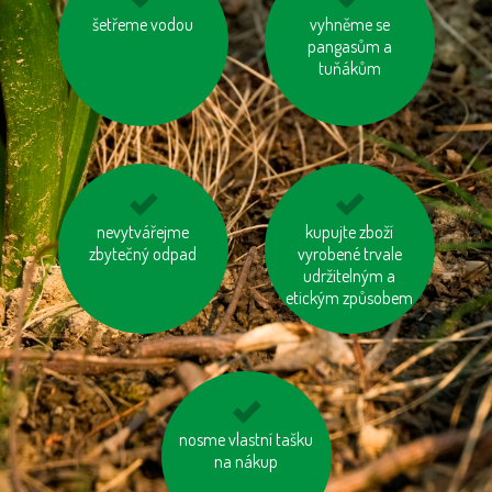
kupujeme dřevěný
šetřeme vodou
jezme naše ryby
vyhněme se
nábytek s logem FSC
pangasům a
tuňákům
zatepleme si dům
nevytvářejme
nenechávejme je
kupujte zboží
zbytečný odpad
zapnuté ani v režimu
vyrobené trvale
udržitelným a
„Standby“
etickým způsobem
mysleme na „skrytou
nosme vlastní tašku
vodu“ ve výrobcích
na nákup