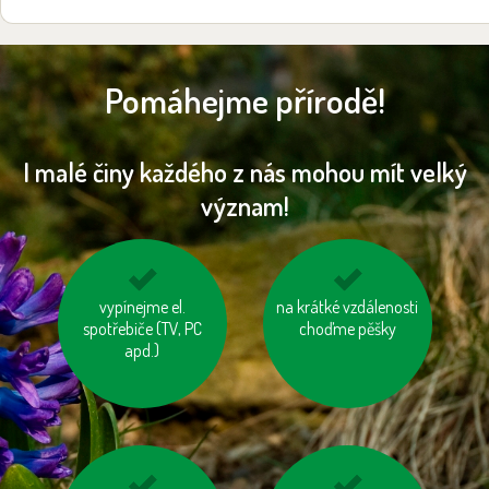
Pomáhejme přírodě!
I malé činy každého z nás mohou mít velký
význam!
používejme úsporné
vypínejme el.
na krátké vzdálenosti
tiskněme na
spotřebiče (TV, PC
baterie
recyklovaný papír
choďme pěšky
apd.)