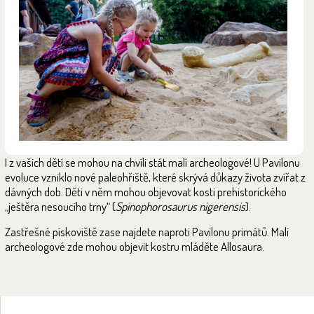
I z vašich dětí se mohou na chvíli stát malí archeologové! U Pavilonu
evoluce vzniklo nové paleohřiště, které skrývá důkazy života zvířat z
dávných dob. Děti v něm mohou objevovat kosti prehistorického
„ještěra nesoucího trny“ (
Spinophorosaurus nigerensis
).
Zastřešné pískoviště zase najdete naproti Pavilonu primátů. Malí
archeologové zde mohou objevit kostru mláděte Allosaura.