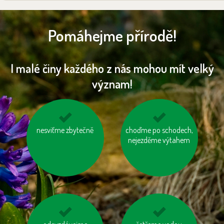
Pomáhejme přírodě!
I malé činy každého z nás mohou mít velký
význam!
nesviťme zbytečně
kupujme místní
choďme po schodech,
používejme prací a
výrobky
nejezděme výtahem
čisticí prostředky
šetrné k přírodě