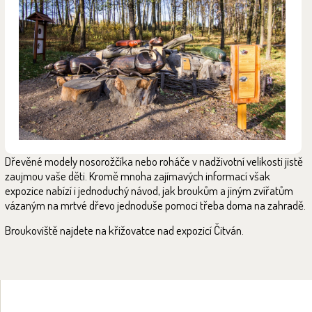
Dřevěné modely nosorožčíka nebo roháče v nadživotní velikosti jistě
zaujmou vaše děti. Kromě mnoha zajímavých informací však
expozice nabízí i jednoduchý návod, jak broukům a jiným zvířatům
vázaným na mrtvé dřevo jednoduše pomoci třeba doma na zahradě.
Broukoviště najdete na křižovatce nad expozicí Čitván.