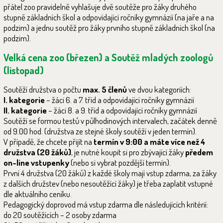
přátel zoo pravidelně vyhlašuje dvě soutěže pro žáky druhého
stupně základních škol a odpovídající ročníky gymnázií (na jaře a na
podzim) a jednu soutěž pro žáky prvního stupně základních škol (na
podzim).
Velká cena zoo (březen) a Soutěž mladých zoologů
(listopad)
Soutěží družstva o počtu
max. 5 členů
ve dvou kategoriích:
I. kategorie
– žáci 6. a 7. tříd a odpovídající ročníky gymnázií
II. kategorie
– žáci 8. a 9. tříd a odpovídající ročníky gymnázií
Soutěží se formou testů v půlhodinových intervalech, začátek denně
od 9.00 hod. (družstva ze stejné školy soutěží v jeden termín).
V případě, že chcete přijít na
termín v 9:00 a máte více než 4
družstva (20 žáků)
, je nutné koupit si pro zbývající žáky
předem
on-line vstupenky
(nebo si vybrat pozdější termín).
První 4 družstva (20 žáků) z každé školy mají vstup zdarma, za žáky
z dalších družstev (nebo nesoutěžící žáky) je třeba zaplatit vstupné
dle aktuálního ceníku.
Pedagogický doprovod má vstup zdarma dle následujících kritérií:
do 20 soutěžících – 2 osoby zdarma