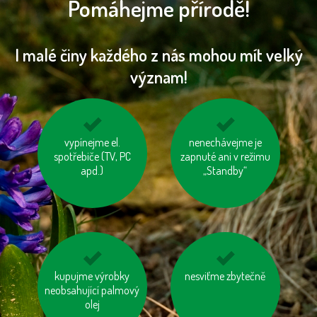
Pomáhejme přírodě!
I malé činy každého z nás mohou mít velký
význam!
mysleme na „skrytou
vypínejme el.
nenechávejme je
jezme naše ryby
vodu“ ve výrobcích
spotřebiče (TV, PC
zapnuté ani v režimu
apd.)
„Standby“
kupujme výrobky
šetřeme energií
nesviťme zbytečně
kupujte zboží
neobsahující palmový
vyrobené trvale
olej
udržitelným a