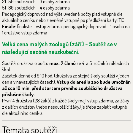
21–50 soutěžících – 3 osoby zdarma
51–80 soutěžících – 4 osoby zdarma
Pedagogický doprovod nad výše uvedené počty platí vstupné dle
aktuálního ceníku nebo zlevněné vstupné po předložení karty ITIC.
Finále
: finalisté – vstup zdarma, pedagogický doprovod – 1 osoba na
1 družstvo vstup zdarma
Velká cena malých zoologů (září) - Soutěž se v
následující sezóně neuskuteční.
Soutěží družstva o počtu
max. 7 členů
ze 4. a 5. ročníků základních
škol.
Začátek denně od 9:10 hod. (družstva ze stejné školy soutěží v jeden
den a v navazujících časech).
Vstup do areálu zoo bude umožněn
až cca 10 min. před startem prvního soutěžícího družstva
příslušné školy.
První 4 družstva (28 žáků) z každé školy mají vstup zdarma, za žáky
z dalších družstev (nebo nesoutěžící žáky) je třeba zaplatit vstupné
dle aktuálního ceníku.
Témata soutěží