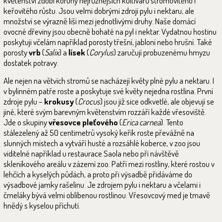
květenství zdobí koruny nejrůznějších kultivarů stromovitého i
keřovitého růstu. Jsou velmi dobrými zdroji pylu i nektaru, ale
množství se výrazně liší mezi jednotlivými druhy. Naše domácí
ovocné dřeviny jsou obecně bohaté na pyl i nektar. Vydatnou hostinu
poskytuji včelám například porosty třešní, jabloní nebo hrušní. Také
porosty
vrb
(
Salix
) a
lísek
(
Corylus
) zaručují probuzenému hmyzu
dostatek potravy.
Ale nejen na větvích stromů se nacházejí květy plné pylu a nektaru. I
v bylinném patře roste a poskytuje své květy nejedna rostlina. První
zdroje pylu –
krokusy
(
Crocus
) jsou již sice odkvetlé, ale objevují se
jiné, které svým barevným květenstvím rozzáří každé vřesoviště.
Jde o skupiny
vřesovce pleťového
(
Erica carnea
). Tento
stálezelený až 50 centimetrů vysoký keřík roste převážně na
slunných místech a vytváří husté a rozsáhlé koberce, v zoo jsou
viditelné například u restaurace Saola nebo při návštěvě
skleníkového areálu v zázemí zoo. Patří mezi rostliny, které rostou v
lehčích a kyselých půdách, a proto při výsadbě přidáváme do
výsadbové jamky rašelinu. Je zdrojem pylu i nektaru a včelami i
čmeláky bývá velmi oblíbenou rostlinou. Vřesovcový med je tmavě
hnědý s kyselou příchutí.