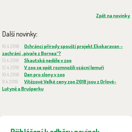
Zpět na novinky
Další novinky:
16.4.2018
Ochránci přírody spouští projekt Ekokaravan –
zachrání „pivaře z Bornea“?
13.4.2018
Skautská neděle v zoo
12.4.2018
V zoo se opět rozmnožili vzácní lemuři
10.4.2018
Den pro slony v zoo
9.4.2018
Vítězové Velké ceny zoo 2018 jsou z Orlové-
Lutyně a Brušperku
Přihlášení k odběru novinek