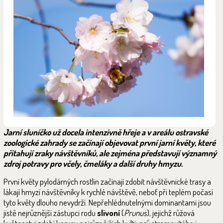
Jarní sluníčko už docela intenzivně hřeje a v areálu ostravské
zoologické zahrady se začínají objevovat první jarní květy, které
přitahují zraky návštěvníků, ale zejména představují významný
zdroj potravy pro včely, čmeláky a další druhy hmyzu.
První květy pylodárných rostlin začínají zdobit návštěvnické trasy a
lákají hmyzí návštěvníky k rychlé návštěvě, neboť při teplém počasí
tyto květy dlouho nevydrží. Nepřehlédnutelnými dominantami jsou
jistě nejrůznější zástupci rodu
slivoní
(
Prunus
), jejichž růžová