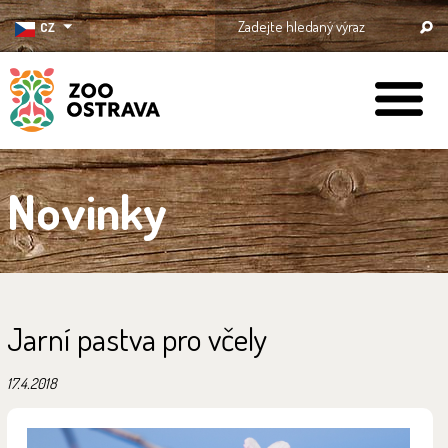
CZ
ZOO Ostrava
Novinky
Jarní pastva pro včely
17.4.2018