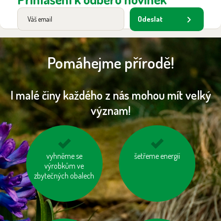
Odeslat
Pomáhejme přírodě!
I malé činy každého z nás mohou mít velký
význam!
jezme sezónní
vyhněme se
šetřeme energií
zvažme, jestli
zeleninu a ovoce
výrobkům ve
potřebujeme každý
vypěstované v našem
zbytečných obalech
rok nový mobil, tablet
kraji
...