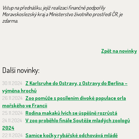
Vstup na přednášku, jejíž realizaci finančně podpořily
Moravskoslezský kraj a Ministerstvo životního prostředí ČR, je
zdarma.
Zpět na novinky
Další novinky:
30.11.2024
Z Karlsruhe do Ostravy, z Ostravy do Berlína –
výměna hrochů
26.11.2024
Zoo pomůže s posílením divoké populace orla
mořského ve Francii
25.11.2024
Rodina makaků lvích se úspěšně rozrůstá
24.11.2024
V zoo proběhlo finále Soutěže mladých zoologů
2024
22.11.2024
Samice kočky rybářské odchovává mládě