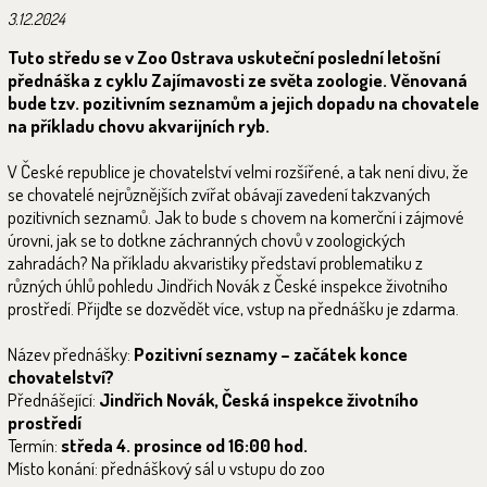
3.12.2024
Tuto středu se v Zoo Ostrava uskuteční poslední letošní
přednáška z cyklu Zajímavosti ze světa zoologie. Věnovaná
bude tzv. pozitivním seznamům a jejich dopadu na chovatele
na příkladu chovu akvarijních ryb.
V České republice je chovatelství velmi rozšířené, a tak není divu, že
se chovatelé nejrůznějších zvířat obávají zavedení takzvaných
pozitivních seznamů. Jak to bude s chovem na komerční i zájmové
úrovni, jak se to dotkne záchranných chovů v zoologických
zahradách? Na příkladu akvaristiky představí problematiku z
různých úhlů pohledu Jindřich Novák z České inspekce životního
prostředí. Přijďte se dozvědět více, vstup na přednášku je zdarma.
Název přednášky:
Pozitivní seznamy – začátek konce
chovatelství?
Přednášející:
Jindřich Novák, Česká inspekce životního
prostředí
Termín:
středa 4. prosince od 16:00 hod.
Místo konání: přednáškový sál u vstupu do zoo