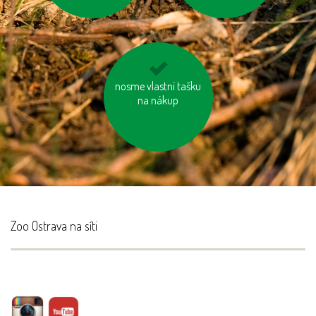
choďme po schodech,
nosme vlastní tašku
nejezděme výtahem
na nákup
Zoo Ostrava na síti