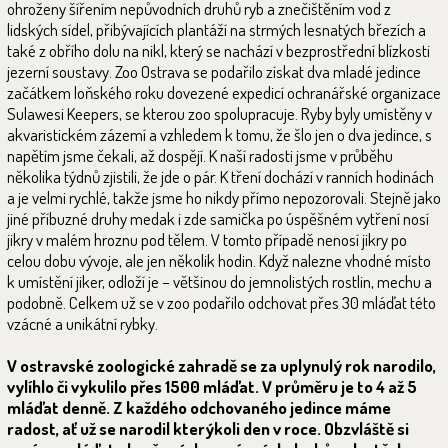
ohroženy šířením nepůvodních druhů ryb a znečištěním vod z
lidských sídel, přibývajících plantáží na strmých lesnatých březích a
také z obřího dolu na nikl, který se nachází v bezprostřední blízkosti
jezerní soustavy. Zoo Ostrava se podařilo získat dva mladé jedince
začátkem loňského roku dovezené expedicí ochranářské organizace
Sulawesi Keepers, se kterou zoo spolupracuje. Ryby byly umístěny v
akvaristickém zázemí a vzhledem k tomu, že šlo jen o dva jedince, s
napětím jsme čekali, až dospějí. K naší radosti jsme v průběhu
několika týdnů zjistili, že jde o pár. K tření dochází v ranních hodinách
a je velmi rychlé, takže jsme ho nikdy přímo nepozorovali. Stejně jako
jiné příbuzné druhy medak i zde samička po úspěšném vytření nosí
jikry v malém hroznu pod tělem. V tomto případě nenosí jikry po
celou dobu vývoje, ale jen několik hodin. Když nalezne vhodné místo
k umístění jiker, odloží je – většinou do jemnolistých rostlin, mechu a
podobně. Celkem už se v zoo podařilo odchovat přes 30 mláďat této
vzácné a unikátní rybky.
V ostravské zoologické zahradě se za uplynulý rok narodilo,
vylíhlo či vykulilo přes 1500 mláďat. V průměru je to 4 až 5
mláďat denně. Z každého odchovaného jedince máme
radost, ať už se narodil kterýkoli den v roce. Obzvláště si