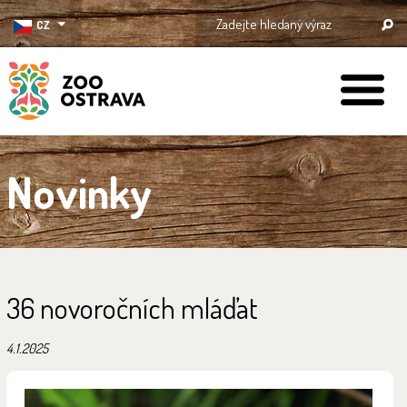
CZ
ZOO Ostrava
Novinky
36 novoročních mláďat
4.1.2025