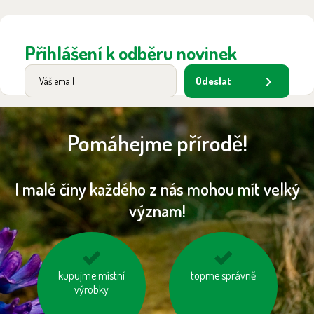
Přihlášení k odběru novinek
Odeslat
Pomáhejme přírodě!
I malé činy každého z nás mohou mít velký
význam!
kupujme místní
odevzdávejme
jezme naše ryby
topme správně
vysloužilé
výrobky
elektrospotřebiče do