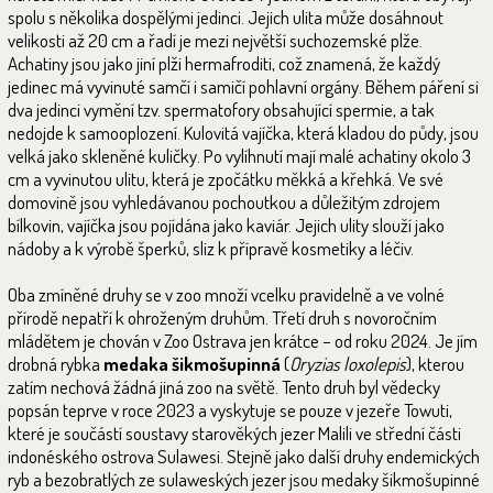
spolu s několika dospělými jedinci. Jejich ulita může dosáhnout
velikosti až 20 cm a řadí je mezi největší suchozemské plže.
Achatiny jsou jako jiní plži hermafroditi, což znamená, že každý
jedinec má vyvinuté samčí i samičí pohlavní orgány. Během páření si
dva jedinci vymění tzv. spermatofory obsahující spermie, a tak
nedojde k samooplození. Kulovitá vajíčka, která kladou do půdy, jsou
velká jako skleněné kuličky. Po vylíhnutí mají malé achatiny okolo 3
cm a vyvinutou ulitu, která je zpočátku měkká a křehká. Ve své
domovině jsou vyhledávanou pochoutkou a důležitým zdrojem
bílkovin, vajíčka jsou pojídána jako kaviár. Jejich ulity slouží jako
nádoby a k výrobě šperků, sliz k přípravě kosmetiky a léčiv.
Oba zmíněné druhy se v zoo množí vcelku pravidelně a ve volné
přírodě nepatří k ohroženým druhům. Třetí druh s novoročním
mládětem je chován v Zoo Ostrava jen krátce – od roku 2024. Je jím
drobná rybka
medaka šikmošupinná
(
Oryzias loxolepis
), kterou
zatím nechová žádná jiná zoo na světě. Tento druh byl vědecky
popsán teprve v roce 2023 a vyskytuje se pouze v jezeře Towuti,
které je součástí soustavy starověkých jezer Malili ve střední části
indonéského ostrova Sulawesi. Stejně jako další druhy endemických
ryb a bezobratlých ze sulaweských jezer jsou medaky šikmošupinné