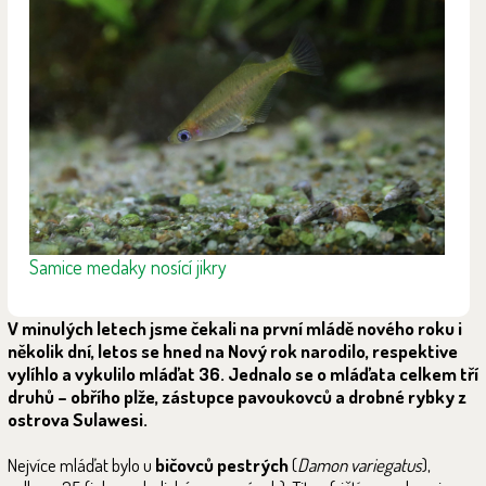
Samice medaky nosící jikry
V minulých letech jsme čekali na první mládě nového roku i
několik dní, letos se hned na Nový rok narodilo, respektive
vylíhlo a vykulilo mláďat 36. Jednalo se o mláďata celkem tří
druhů – obřího plže, zástupce pavoukovců a drobné rybky z
ostrova Sulawesi.
Nejvíce mláďat bylo u
bičovců pestrých
(
Damon variegatus
),