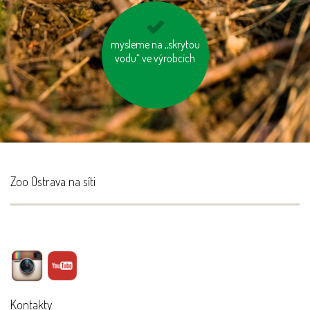
mysleme na „skrytou
vyhněme se
vodu“ ve výrobcích
pangasům a
tuňákům
Zoo Ostrava na síti
Kontakty