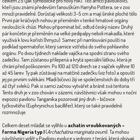
celkem 25 (jak symbolické pro nový rok). Tito afričtí pavoukovci,
kteří jsou známí především fanouškům Harryho Pottera, se v zoo
množí pravidelně. Dorůstají velikosti 3–5 cm a mají široké ploché tělo.
První pár kráčivých nohou je přeměněn v tenké hmatové orgány
nesloužící k chůzi. Mohou připomínat bič, odtud český název. Druhý
pár končetin je přeměněn na velké pedipalpy neboli makadla, které
využívá k lovu kořisti (hmyzu). Samec při namlouvání pouští na
podklad spermatofor, který samice vstřebá do svého pohlavního
orgánu. Po dvou týdnech naklade vajíčka na spodní stranu svého
zadečku. Tam zůstanou přilepená a krytá speciální látkou, která je
chrání před poškozením. Po 100 až 120 dnech se z vajíček vylíhne 10
až 45 larev. Ty pak zůstávají na matčině zadečku (viz foto) a opouští
jej po prvním svlékání. Mladí bičovci žijí ve společenstvích do doby tří
až čtyř svleků. Pak si samci začnou vytvářet a bránit svá teritoria.
Tento druh je v zoo chován v zázemí, návštěvníci však mohou v noční
expozici pavilonu Tanganika pozorovat jiný druh – bičovce
tyčkovitého (Euphrynichus bacillifer), který se také pravidelně
rozmnožuje.
Celkem deset mláďat se vylíhlo u
achatin vroubkovaných –
forma Nigeria typ I
(
Archachatina marginata ovum
). Ta mohou
návštěvníci vidět v Pavilonu evoluce v jednom z terárií, která obývají