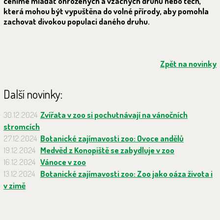
ceníme mláďat ohrožených a vzácných druhů nebo těch,
která mohou být vypuštěna do volné přírody, aby pomohla
zachovat divokou populaci daného druhu.
Zpět na novinky
Další novinky:
30.12.2024
Zvířata v zoo si pochutnávají na vánočních
stromcích
27.12.2024
Botanické zajímavosti zoo: Ovoce andělů
19.12.2024
Medvěd z Konopiště se zabydluje v zoo
16.12.2024
Vánoce v zoo
13.12.2024
Botanické zajímavosti zoo: Zoo jako oáza života i
v zimě