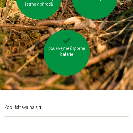
šetrné k přírodě
apd.)
olej
biologicky rozložitelný
používejme úsporné
odpad kompostujme
baterie
Zoo Ostrava na síti