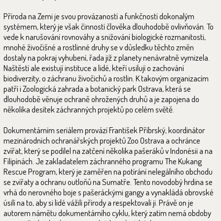
Příroda na Zemi je svou provázaností a funkčností dokonalým
systémem, který je však činností člověka dlouhodobě ovlivňován. To
vede k narušování rovnováhy a snižování biologické rozmanitosti,
mnohé živočišné a rostlinné druhy se v důsledku těchto změn
dostaly na pokraj vyhubení, řada již z planety nenávratně vymizela.
Naštěstí ale existují instituce a lidé, kteří usilují o zachování
biodiverzity, o záchranu živočichů a rostlin. K takovým organizacím
patří i Zoologická zahrada a botanický park Ostrava, která se
dlouhodobě věnuje ochraně ohrožených druhů a je zapojena do
několika desítek záchranných projektů po celém světě.
Dokumentárním seriálem provází František Příbrský, koordinátor
mezinárodních ochranářských projektů Zoo Ostrava a ochránce
zvířat, který se podílel na zatčení několika pašeráků v Indonésii a na
Filipínách. Je zakladatelem záchranného programu The Kukang
Rescue Program, který je zaměřen na potírání nelegálního obchodu
se zvířaty a ochranu outloňů na Sumatře. Tento novodobý hrdina se
vrhá do nerovného boje s pašeráckými gangy a vynakládá obrovské
úsilí na to, aby si lidé vážili přírody a respektovali ji. Právě on je
autorem námětu dokumentárního cyklu, který zatím nemá obdoby