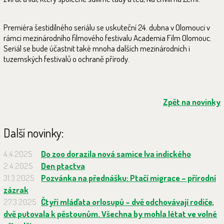
Premiéra šestidílného seriálu se uskuteční 24. dubna v Olomouci v
rámci mezinárodního filmového festivalu Academia Film Olomouc.
Seriál se bude účastnit také mnoha dalších mezinárodních i
tuzemských festivalů o ochraně přírody.
Zpět na novinky
Další novinky:
4.4.2025
Do zoo dorazila nová samice lva indického
2.4.2025
Den ptactva
31.3.2025
Pozvánka na přednášku: Ptačí migrace – přírodní
zázrak
27.3.2025
Čtyři mláďata orlosupů – dvě odchovávají rodiče,
dvě putovala k pěstounům. Všechna by mohla létat ve volné