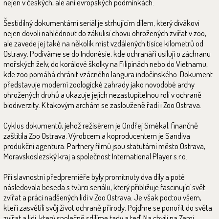
nejen v českých, ale ani evropských podmínkách.
Šestidílný dokumentární seriál je strhujícím dílem, který divákovi
nejen dovolí nahlédnout do zákulisí chovu ohrožených zvířat v zoo,
ale zavede jej také na několik míst vzdálených tisíce kilometrů od
Ostravy. Podíváme se do Indonésie, kde ochranáři usilují o záchranu
mořských želv, do korálové školky na Filipínách nebo do Vietnamu,
kde zoo pomáhá chránit vzácného langura indočínského. Dokument
představuje moderní zoologické zahrady jako novodobé archy
ohrožených druhů a ukazuje jejich nezastupitelnou roli v ochraně
biodiverzity. K takovým archám se zaslouženě řadí i Zoo Ostrava.
Cyklus dokumentů, jehož režisérem je Ondřej Smékal, finančně
zaštítila Zoo Ostrava. Výrobcem a koproducentem je Sandiva
produkční agentura. Partnery filmů jsou statutární město Ostrava,
Moravskoslezský kraj a společnost International Player s.r.o.
Při slavnostní předpremiéře byly promítnuty dva díly a poté
následovala beseda s tvůrci seriálu, který přibližuje fascinující svět
zvířat a práci nadšených lidí v Zoo Ostrava. Je však poctou všem,
kteří zasvětili svůj život ochraně přírody. Pojďme se ponořit do světa
zvířat a lidí, který společně sdílíme tady a teď, Na chvíli na Zemi.