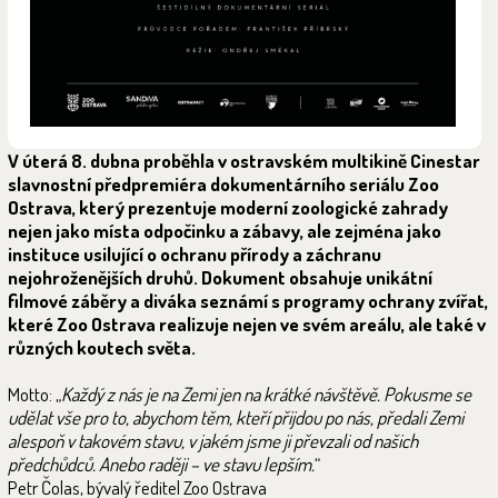
V úterá 8. dubna proběhla v ostravském multikině Cinestar
slavnostní předpremiéra dokumentárního seriálu Zoo
Ostrava, který prezentuje moderní zoologické zahrady
nejen jako místa odpočinku a zábavy, ale zejména jako
instituce usilující o ochranu přírody a záchranu
nejohroženějších druhů. Dokument obsahuje unikátní
filmové záběry a diváka seznámí s programy ochrany zvířat,
které Zoo Ostrava realizuje nejen ve svém areálu, ale také v
různých koutech světa.
Motto: „
Každý z nás je na Zemi jen na krátké návštěvě. Pokusme se
udělat vše pro to, abychom těm, kteří přijdou po nás, předali Zemi
alespoň v takovém stavu, v jakém jsme ji převzali od našich
předchůdců. Anebo raději – ve stavu lepším.
“
Petr Čolas, bývalý ředitel Zoo Ostrava