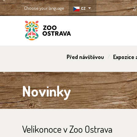
Choose your language
CZ
Zř
ZOO Ostrava
Před návštěvou
Expozice a
Novinky
Velikonoce v Zoo Ostrava