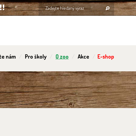
te nám
Pro školy
O zoo
Akce
E-shop