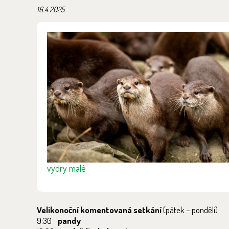
16.4.2025
vydry malé
Velikonoční komentovaná setkání
(pátek – pondělí)
9:30
pandy