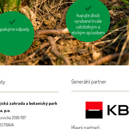
odevzdávejme
kupujte zboží
vyrobené trvale
vysloužilé
elektrospotřebiče do
udržitelným a
spalujme odpady
nepřetápějme
etickým způsobem
kontejnerů
místnosti
Generální partner
kty
ická zahrada a botanický park
, p.o.
ovická 2081/197
 OSTRAVA
Hlavní partneři