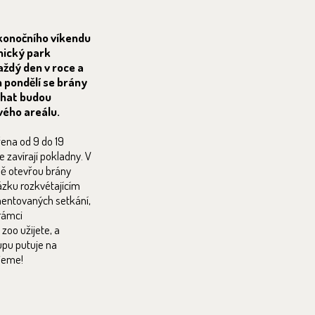
konočního víkendu
nický park
aždý den v roce a
m pondělí se brány
bíhat budou
vého areálu.
řena od 9 do 19
e zavírají pokladny. V
čně otevřou brány
ázku rozkvétajícím
mentovaných setkání,
 rámci
oo užijete, a
upu putuje na
jeme!