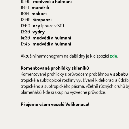
10:00
medvědi a hulmani
11:00
mandrili
11:30
makaci
12:00
šimpanzi
13:00
ary
(pouze v SO)
13:30
vydry
14:30
medvědi a hulmani
17:45
medvědi a hulmani
Aktuální harmonogram na další dny je k dispozici
zde
.
Komentované prohlídky skleníků
Komentované prohlídky s průvodcem proběhnou
v sobotu a
tropické a subtropické rostliny využívané k dekoraci a údrž
tropického a subtropického pásma, včetně různých druhů byl
plameňáků, kde si skupinu vyzvedne průvodce.
Přejeme všem veselé Velikonoce!