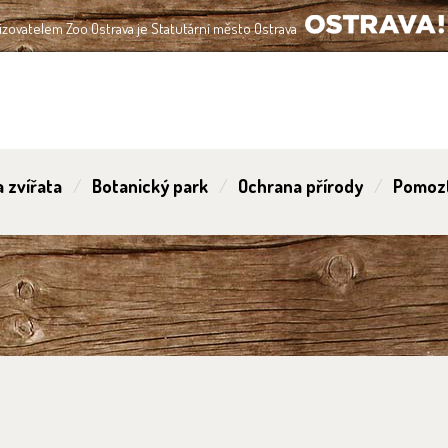
izovatelem Zoo Ostrava je Statutární město Ostrava
OSTRAVA!!!
 zvířata
Botanický park
Ochrana přírody
Pomoz