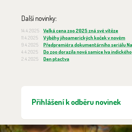
Další novinky:
14.4.2025
Velká cena zoo 2025 zná své vítěze
11.4.2025
Výběhy jihoamerických koček v novém
9.4.2025
Předpremiéra dokumentárního seriálu Na 
4.4.2025
Do zoo dorazila nová samice lva indického
2.4.2025
Den ptactva
Přihlášení k odběru novinek