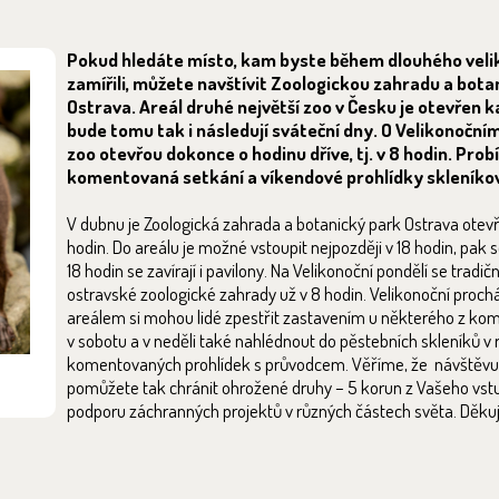
Pokud hledáte místo, kam byste během dlouhého veli
zamířili, můžete navštívit Zoologickou zahradu a bota
Ostrava. Areál druhé největší zoo v Česku je otevřen k
bude tomu tak i následují sváteční dny. O Velikonoční
zoo otevřou dokonce o hodinu dříve, tj. v 8 hodin. Pro
komentovaná setkání a víkendové prohlídky skleníko
V dubnu je Zoologická zahrada a botanický park Ostrava otev
hodin. Do areálu je možné vstoupit nejpozději v 18 hodin, pak s
18 hodin se zavírají i pavilony. Na Velikonoční pondělí se tradi
ostravské zoologické zahrady už v 8 hodin. Velikonoční proch
areálem si mohou lidé zpestřit zastavením u některého z ko
v sobotu a v neděli také nahlédnout do pěstebních skleníků v
komentovaných prohlídek s průvodcem. Věříme, že návštěvu z
pomůžete tak chránit ohrožené druhy – 5 korun z Vašeho vst
podporu záchranných projektů v různých částech světa. Děku