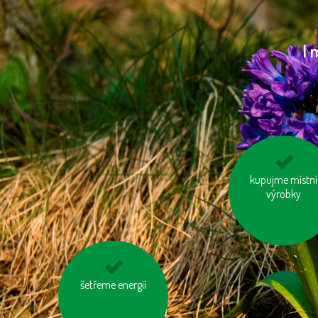
I 
vzniklý odpad tři
kupujme místní
výrobky
choďme po schodech,
šetřeme energií
nejezděme výtahem