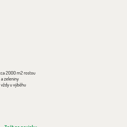
e cca 2000 m2 rostou
 a zeleniny
e vždy u výběhu
Zpět na novinky