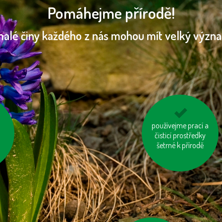
Pomáhejme přírodě!
malé činy každého z nás mohou mít velký význ
ďme
používejme prací a
mějme u auta
správně nafouknutá
čisticí prostředky
šetrné k přírodě
kola