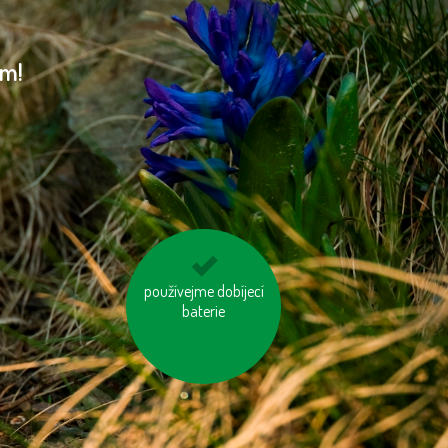
am!
používejme dobíjecí
tiskněme na
recyklovaný papír
baterie