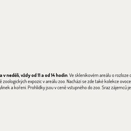
 v neděli, vždy od 11 a od 14 hodin
. Ve skleníkovém areálu o rozloz
bě zoologických expozic v areálu zoo. Nachází se zde také kolekce ovoce
inek a koření. Prohlídky jsou v ceně vstupného do zoo. Sraz zájemců j