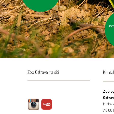
ne
Zoo Ostrava na síti
Konta
Zoolog
Ostrava
Michálk
710 00