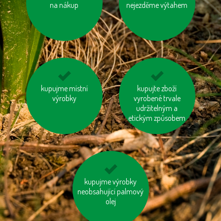
na nákup
nejezděme výtahem
používejme dobíjecí
kupujme místní
kupujte zboží
vypínejme el.
výrobky
baterie
spotřebiče (TV, PC
vyrobené trvale
udržitelným a
apd.)
etickým způsobem
používejme úsporné
kupujme výrobky
neobsahující palmový
baterie
olej