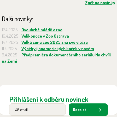
Zpět na novinky
Další novinky:
17.4.2025
Dvouhrbé mládě v zoo
16.4.2025
Velikonoce v Zoo Ostrava
14.4.2025
Velká cena zoo 2025 zná své vítěze
11.4.2025
Výběhy jihoamerických koček v novém
9.4.2025
Předpremiéra dokumentárního seriálu Na chvíli
na Zemi
Přihlášení k odběru novinek
Odeslat