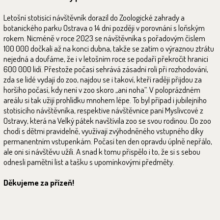
Letošní stotisící návštěvník dorazil do Zoologické zahrady a
botanického parku Ostrava o 14 dní později v porovnání s loňským
rokem. Nicméně v roce 2023 se návštěvníka s pořadovým číslem
100 000 dočkali až na konci dubna, takže se zatím o výraznou ztrátu
nejedná a doufáme, že i v letošním roce se podaří překročit hranici
600 000 lidí. Přestože počasí sehrává zásadní roli při rozhodování,
zda se lidé vydají do zoo, najdou se i takoví, kteří raději přijdou za
horšího počasí, kdy není v zoo skoro „ani noha“. V poloprázdném
areálu si tak užijí prohlídku mnohem lépe. To byl případ i jubilejního
stotisícího návštěvníka, respektive návštěvnice paní Myslivcové z
Ostravy, která na Velký pátek navštívila zoo se svou rodinou. Do zoo
chodí s dětmi pravidelně, využívají zvýhodněného vstupného díky
permanentním vstupenkám. Počasí ten den opravdu úplně nepřálo,
ale oni si návštěvu užili. A snad k tomu přispělo i to, že si s sebou
odnesli pamětní list a tašku s upomínkovými předměty.
Děkujeme za přízeň!