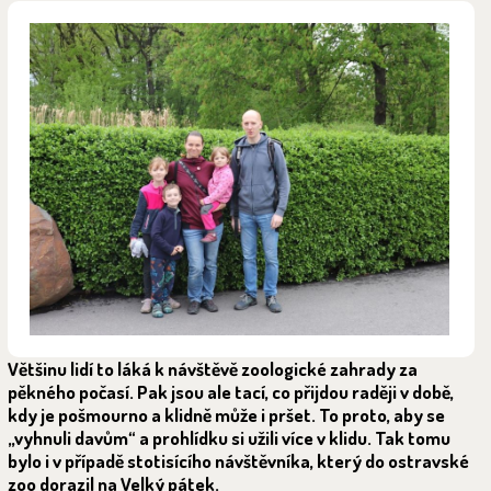
Většinu lidí to láká k návštěvě zoologické zahrady za
pěkného počasí. Pak jsou ale tací, co přijdou raději v době,
kdy je pošmourno a klidně může i pršet. To proto, aby se
„vyhnuli davům“ a prohlídku si užili více v klidu. Tak tomu
bylo i v případě stotisícího návštěvníka, který do ostravské
zoo dorazil na Velký pátek.