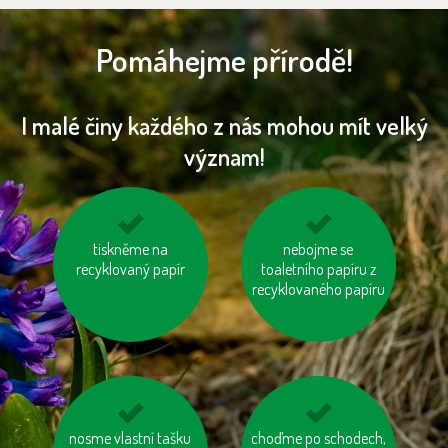
Pomáhejme přírodě!
I malé činy každého z nás mohou mít velký
význam!
kupujeme dřevěný
tiskněme na
nevytvářejme
nebojme se
nábytek s logem FSC
recyklovaný papír
toaletního papíru z
zbytečný odpad
recyklovaného papíru
nosme vlastní tašku
jezděme na kole
choďme po schodech,
nespalujme odpady