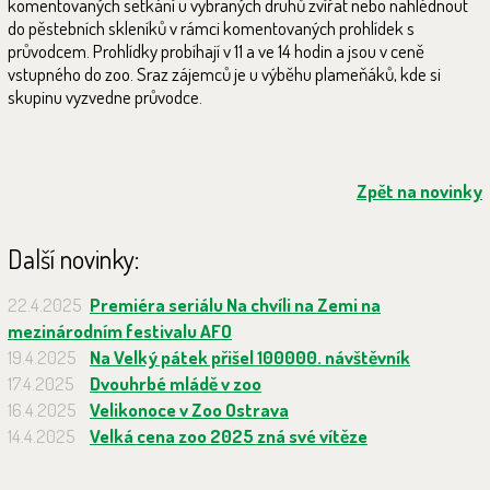
komentovaných setkání u vybraných druhů zvířat nebo nahlédnout
do pěstebních skleníků v rámci komentovaných prohlídek s
průvodcem. Prohlídky probíhají v 11 a ve 14 hodin a jsou v ceně
vstupného do zoo. Sraz zájemců je u výběhu plameňáků, kde si
skupinu vyzvedne průvodce.
Zpět na novinky
Další novinky:
22.4.2025
Premiéra seriálu Na chvíli na Zemi na
mezinárodním festivalu AFO
19.4.2025
Na Velký pátek přišel 100000. návštěvník
17.4.2025
Dvouhrbé mládě v zoo
16.4.2025
Velikonoce v Zoo Ostrava
14.4.2025
Velká cena zoo 2025 zná své vítěze