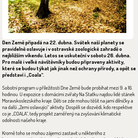
Den Země připadá na 22. dubna. Svátek naší planety se
pravidelně oslavuje i v ostravské zoologické zahradě o
nejbližším víkendu. Letos se uskuteční v sobotu 26. dubna.
Pro malé i velké návštěvníky budou připraveny aktivity,
které se budou týkat jak jinak než ochrany přírody, a opět se
představí i „Coala“.
Sobotní program u příležitosti Dne Země bude probíhat mezi 9. a 16.
hodinou. U expozice s domácími zvířaty Na Statku najdou lidé stánek
Moravskoslezského kraje. Děti se zde mohou těšit na jarní dílničky a
na další „Zemi oslavující“ aktivity. Dospělí se dozvědí, kdo respektive
co je „COALA“, tedy projekt zaměřený na zvyšování klimatické
odolnosti našeho kraje.
Kromě toho se mohou zájemci zastavit u některého z