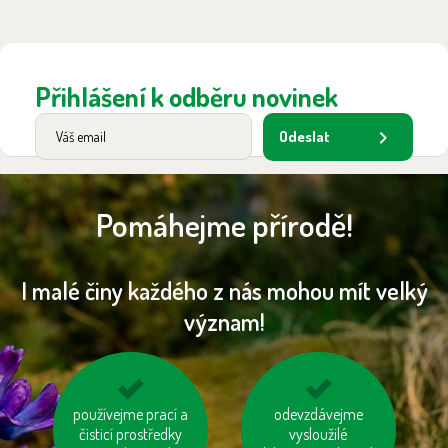
Přihlášení k odběru novinek
Odeslat
Pomáhejme přírodě!
I malé činy každého z nás mohou mít velký
význam!
používejme prací a
zvažme, jestli
zastavujme vodu při
odevzdávejme
potřebujeme každý
čisticí prostředky
čištění zubů a holení
vysloužilé