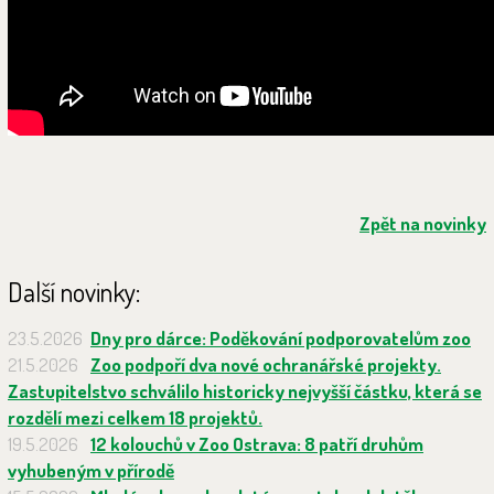
Zpět na novinky
Další novinky:
23.5.2026
Dny pro dárce: Poděkování podporovatelům zoo
21.5.2026
Zoo podpoří dva nové ochranářské projekty.
Zastupitelstvo schválilo historicky nejvyšší částku, která se
rozdělí mezi celkem 18 projektů.
19.5.2026
12 kolouchů v Zoo Ostrava: 8 patří druhům
vyhubeným v přírodě