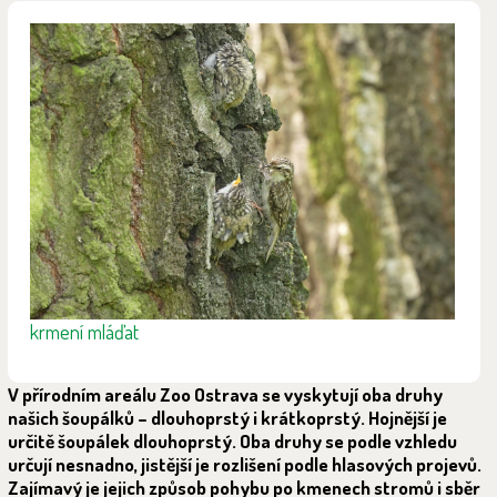
krmení mláďat
V přírodním areálu Zoo Ostrava se vyskytují oba druhy
našich šoupálků – dlouhoprstý i krátkoprstý. Hojnější je
určitě šoupálek dlouhoprstý. Oba druhy se podle vzhledu
určují nesnadno, jistější je rozlišení podle hlasových projevů.
Zajímavý je jejich způsob pohybu po kmenech stromů i sběr