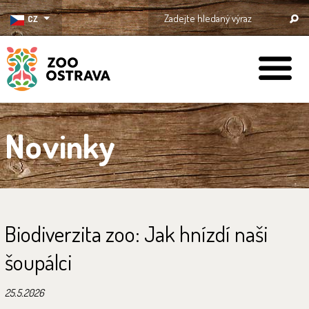
CZ
ZOO Ostrava
Novinky
Biodiverzita zoo: Jak hnízdí naši
šoupálci
25.5.2026