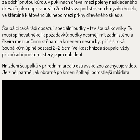
za odchlípnutou kůrou, v puklinách dřeva, mezi poleny naskládaného
dřeva či jako např. v areálu Zoo Ostrava pod stříškou hmyzího hotelu,
ve štěrbině klátového úlu nebo mezi prkny dřevěného skladu.
Šoupálci také rádi obsazují speciální budky – tzv. šoupálkovníky. Ty
musí splňovat několik požadavků: budky nesmějí mít zadní stěnu a
škvíra mezi bočními stěnami a kmenem nesmí být příliš široká.
Šoupálkům úplně postačí 2–2,5cm. Velikost hnízda šoupálci vždy
přizpůsobí prostoru, který je jim nabídnut.
Hnízdění šoupálků v přírodním areálu ostravské zoo zachycuje video.
Je z něj patrné, jak obratně po kmeni šplhají i odrostlejší mláďata.