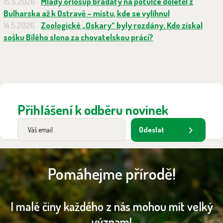
15.5.2026
Mladý orlosup bradatý na potulce doletěl z
Bulharska až k Ostravě – místu, kde se vylíhnul
14.5.2026
Zoologické „Oskary“ byly rozdány. Kdo získal
sošku Bílého slona za chovatelskou práci?
Přihlášení k odběru novinek
Odeslat
Pomáhejme přírodě!
I malé činy každého z nás mohou mít velký
význam!