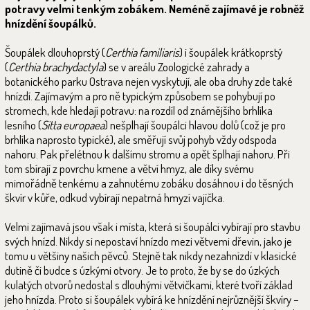
potravy velmi tenkým zobákem. Neméně zajímavé je robněž
hnízdění šoupálků.
Šoupálek dlouhoprstý (
Certhia familiaris
) i šoupálek krátkoprstý
(
Certhia brachydactyla
) se v areálu Zoologické zahrady a
botanického parku Ostrava nejen vyskytují, ale oba druhy zde také
hnízdí. Zajímavým a pro ně typickým způsobem se pohybují po
stromech, kde hledají potravu: na rozdíl od známějšího brhlíka
lesního (
Sitta europaea
) nešplhají šoupálci hlavou dolů (což je pro
brhlíka naprosto typické), ale směřují svůj pohyb vždy odspoda
nahoru. Pak přelétnou k dalšímu stromu a opět šplhají nahoru. Při
tom sbírají z povrchu kmene a větví hmyz, ale díky svému
mimořádně tenkému a zahnutému zobáku dosáhnou i do těsných
škvír v kůře, odkud vybírají nepatrná hmyzí vajíčka.
Velmi zajímavá jsou však i místa, která si šoupálci vybírají pro stavbu
svých hnízd. Nikdy si nepostaví hnízdo mezi větvemi dřevin, jako je
tomu u většiny našich pěvců. Stejně tak nikdy nezahnízdí v klasické
dutině či budce s úzkými otvory. Je to proto, že by se do úzkých
kulatých otvorů nedostal s dlouhými větvičkami, které tvoří základ
jeho hnízda. Proto si šoupálek vybírá ke hnízdění nejrůznější škvíry –