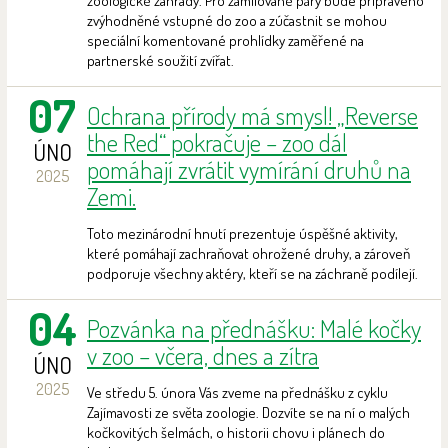
zoologické zahrady. Pro zamilované páry bude připraveno
zvýhodněné vstupné do zoo a zúčastnit se mohou
speciální komentované prohlídky zaměřené na
partnerské soužití zvířat.
07
Ochrana přírody má smysl! „Reverse
the Red“ pokračuje – zoo dál
ÚNO
pomáhají zvrátit vymírání druhů na
2025
Zemi.
Toto mezinárodní hnutí prezentuje úspěšné aktivity,
které pomáhají zachraňovat ohrožené druhy, a zároveň
podporuje všechny aktéry, kteří se na záchraně podílejí.
04
Pozvánka na přednášku: Malé kočky
v zoo – včera, dnes a zítra
ÚNO
2025
Ve středu 5. února Vás zveme na přednášku z cyklu
Zajímavosti ze světa zoologie. Dozvíte se na ní o malých
kočkovitých šelmách, o historii chovu i plánech do