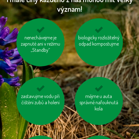
význam!
choďme po schodech,
nenechávejme je
biologicky rozložitelný
používejme výrobky z
zapnuté ani v režimu
nejezděme výtahem
odpad kompostujme
recyklovaných
„Standby“
materiálů
zastavujme vodu při
šetřeme energií
mějme u auta
zvažme, jestli
čištění zubů a holení
správně nafouknutá
potřebujeme každý
rok nový mobil, tablet
kola
...