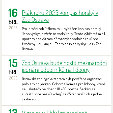
16
Pták roku 2025 konipas horský v
Zoo Ostrava
BŘE
2025
Pro letošní rok Ptákem roku vyhlášen konipas horský.
Jeho výskyt je vázán na vodní toky. Tento výběr má za cíl
upozornit na význam přirozených vodních toků pro
živočichy, lidi i krajinu. Tento druh se vyskytuje i v Zoo
Ostrava.
15
Zoo Ostrava bude hostit mezinárodní
jednání odborníků na lidoopy
BŘE
2025
Ostravská zoologická zahrada byla pověřena organizací
pololetního jednání Odborné komise pro lidoopy, které
se uskuteční ve dnech 18.–20. března. Setkání se
zúčastní více než 40 kolegů ze 25 zahraničních a jedné
české zoo.
13
V zoo se vylíhly krajty zelené