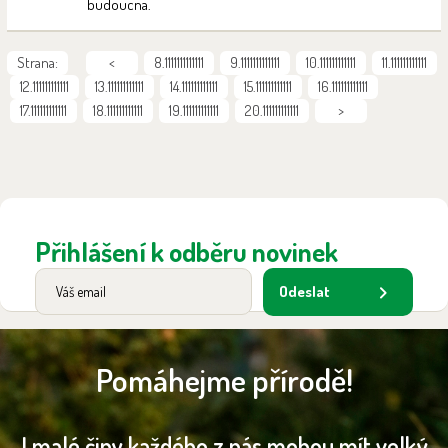
budoucna.
Strana:
<
8.1111111111111
9.1111111111111
10.111111111111
11.111111111111
12.111111111111
13.111111111111
14.111111111111
15.111111111111
16.111111111111
17.111111111111
18.111111111111
19.111111111111
20.111111111111
>
Přihlášení k odběru novinek
Odeslat
Pomáhejme přírodě!
I malé činy každého z nás mohou mít velký