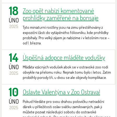
18
Zoo opět nabízí komentované
prohlídky zaměřené na bonsaje
ÚNO
2025
Tyto miniaturní rostliny jsou na zimu přestěhovány z
expoziční části do vytápěného fóliovníku, kde prohlídky
probíhaly. Pro velký zájem je nabízíme i v letošním roce –
od 1. března.
14
Úspěšná adopce mláděte vodušky
ÚNO
Mláďata vzácných vodušek abok se v ostravské zoo rodí
obvykle na přelomu roku. Nejinak tomu bylo i letos. Zatím
2025
proběhly porody tři, u dvou se ale objevily komplikace.
10
Oslavte Valentýna v Zoo Ostrava!
ÚNO
Pokud hledáte pro svou drahou polovičku netradiční
dárek u příležitosti oslav svátku zamilovaných, pak ji
2025
můžete pozvat následující sobotu do ostravské