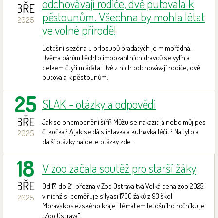
odchovávají rodiče, dvě putovala k
BŘE
pěstounům. Všechna by mohla létat
2025
ve volné přírodě!
Letošní sezóna u orlosupů bradatých je mimořádná.
Dvěma párům těchto impozantních dravců se vylíhla
celkem čtyři mláďata! Dvě z nich odchovávají rodiče, dvě
putovala k pěstounům.
25
SLAK - otázky a odpovědi
BŘE
Jak se onemocnění šíří? Můžu se nakazit já nebo můj pes
či kočka? A jak se dá slintavka a kulhavka léčit? Na tyto a
2025
další otázky najdete otázky zde...
18
V zoo začala soutěž pro starší žáky
BŘE
Od 17. do 21. března v Zoo Ostrava tvá Velká cena zoo 2025,
v níchž si poměřuje síly asi 1700 žáků z 93 škol
2025
Moravskoslezského kraje. Tématem letošního ročníku je
„Zoo Ostrava".