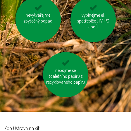
šetřeme vodou
nevytvářejme
vypínejme el.
vyhněme se
zbytečný odpad
spotřebiče (TV, PC
pangasům a
tuňákům
apd.)
zatepleme si dům
nebojme se
toaletního papíru z
recyklovaného papíru
Zoo Ostrava na síti