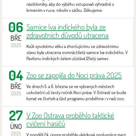
návštěvníky, aby do výběhu vstupovali výhradně s
krmením v ruce, nikoliv v sáčku. Děkujeme.
06
Samice lva indického byla ze
zdravotních důvodů utracena
BŘE
2025
Kvůli vysokému věku a zhoršujícímu se zdravotnímu
stavu byla utracena osmnáctiletá samice lva indického. V
Pavilonu indických šelem zůstává 12letý samec.
04
Zoo se zapojila do Noci práva 2025
BŘE
Ve dnech 5. a 6. března se ve vybraných městech
uskuteční už šestý ročník Noci práva. V Ostravě se bude
2025
konat ve čtvrtek a část programu proběhne i v naší zoo.
27
V Zoo Ostrava proběhlo taktické
cvičení hasičů
ÚNO
2025
V pondělí 24. února proběhla ukázková spolupráce mezi