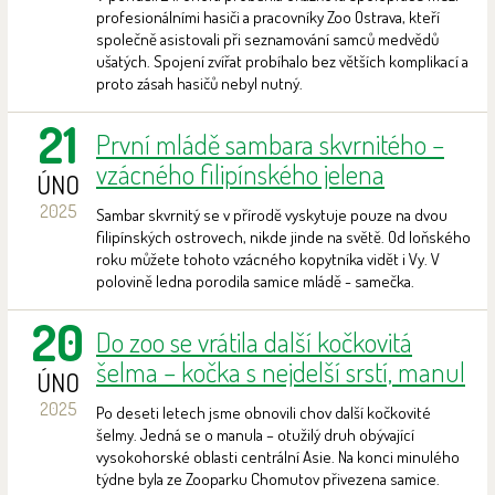
profesionálními hasiči a pracovníky Zoo Ostrava, kteří
společně asistovali při seznamování samců medvědů
ušatých. Spojení zvířat probíhalo bez větších komplikací a
proto zásah hasičů nebyl nutný.
21
První mládě sambara skvrnitého –
vzácného filipínského jelena
ÚNO
2025
Sambar skvrnitý se v přírodě vyskytuje pouze na dvou
filipínských ostrovech, nikde jinde na světě. Od loňského
roku můžete tohoto vzácného kopytníka vidět i Vy. V
polovině ledna porodila samice mládě - samečka.
20
Do zoo se vrátila další kočkovitá
šelma – kočka s nejdelší srstí, manul
ÚNO
2025
Po deseti letech jsme obnovili chov další kočkovité
šelmy. Jedná se o manula – otužilý druh obývající
vysokohorské oblasti centrální Asie. Na konci minulého
týdne byla ze Zooparku Chomutov přivezena samice.