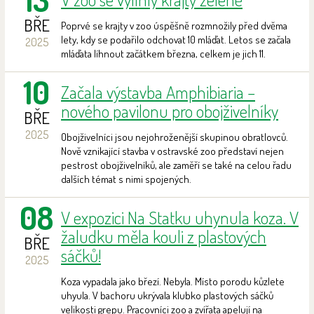
BŘE
Poprvé se krajty v zoo úspěšně rozmnožily před dvěma
lety, kdy se podařilo odchovat 10 mláďat. Letos se začala
2025
mláďata líhnout začátkem března, celkem je jich 11.
10
Začala výstavba Amphibiaria –
nového pavilonu pro obojživelníky
BŘE
2025
Obojživelníci jsou nejohroženější skupinou obratlovců.
Nově vznikající stavba v ostravské zoo představí nejen
pestrost obojživelníků, ale zaměří se také na celou řadu
dalších témat s nimi spojených.
08
V expozici Na Statku uhynula koza. V
žaludku měla kouli z plastových
BŘE
sáčků!
2025
Koza vypadala jako březí. Nebyla. Místo porodu kůzlete
uhyula. V bachoru ukrývala klubko plastových sáčků
velikosti grepu. Pracovníci zoo a zvířata apelují na