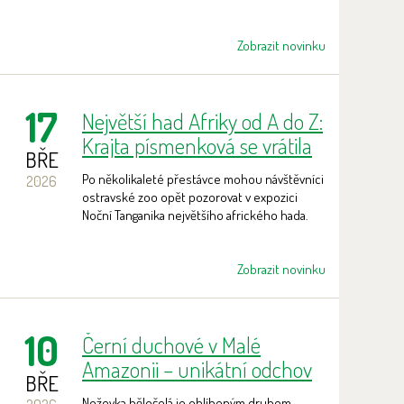
Zobrazit novinku
17
Největší had Afriky od A do Z:
Krajta písmenková se vrátila
BŘE
do Noční Tanganiky
Po několikaleté přestávce mohou návštěvníci
2026
ostravské zoo opět pozorovat v expozici
Noční Tanganika největšího afrického hada.
Zobrazit novinku
10
Černí duchové v Malé
Amazonii – unikátní odchov
BŘE
nožovky běločelé
Nožovka běločelá je oblíbeným druhem