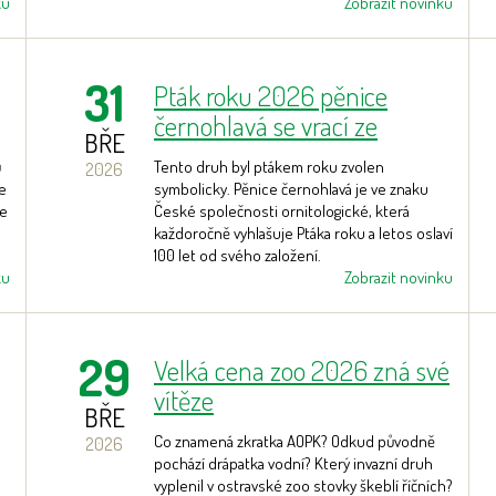
ku
Zobrazit novinku
31
Pták roku 2026 pěnice
černohlavá se vrací ze
BŘE
zimovišť. Vyskytuje se i v zoo.
ů
Tento druh byl ptákem roku zvolen
2026
ve
symbolicky. Pěnice černohlavá je ve znaku
se
České společnosti ornitologické, která
každoročně vyhlašuje Ptáka roku a letos oslaví
100 let od svého založení.
ku
Zobrazit novinku
29
Velká cena zoo 2026 zná své
vítěze
BŘE
Co znamená zkratka AOPK? Odkud původně
2026
e
pochází drápatka vodní? Který invazní druh
vyplenil v ostravské zoo stovky škeblí říčních?