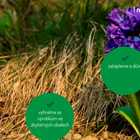
I 
zatepleme si dů
využívejme
hromadnou dopr
tiskněme na
vyhněme se
recyklovaný papír
výrobkům ve
zbytečných obalech