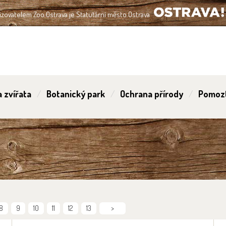
izovatelem Zoo Ostrava je Statutární město Ostrava
OSTRAVA!!!
 zvířata
Botanický park
Ochrana přírody
Pomoz
8
9
10
11
12
13
>