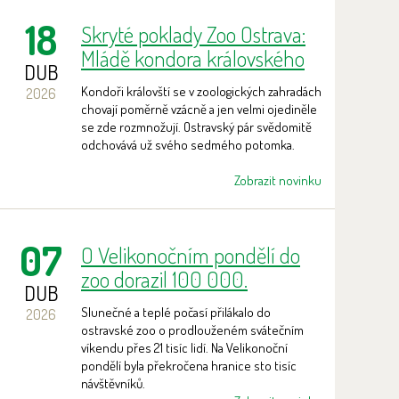
18
Skryté poklady Zoo Ostrava:
Mládě kondora královského
DUB
Kondoři královští se v zoologických zahradách
2026
chovají poměrně vzácně a jen velmi ojediněle
se zde rozmnožují. Ostravský pár svědomitě
odchovává už svého sedmého potomka.
Zobrazit novinku
07
O Velikonočním pondělí do
zoo dorazil 100 000.
DUB
návštěvník
Slunečné a teplé počasí přilákalo do
2026
ostravské zoo o prodlouženém svátečním
víkendu přes 21 tisíc lidí. Na Velikonoční
pondělí byla překročena hranice sto tisíc
návštěvníků.