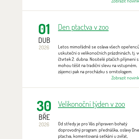
Zobrazit novin
01
Den ptactva v zoo
DUB
Letos mimořádně se oslava všech opeřenc
2026
uskuteční o velikonočních prázdninách, tj. 
čtvrtek 2. dubna. Nositelé ptačích příjmení 
mohou těšit na tradiční slevu na vstupném,
zájemci pak na procházku s ornitologem.
Zobrazit novin
30
Velikonoční týden v zoo
BŘE
Od středy je pro Vás připraven bohatý
2026
doprovodný program: přednáška, oslavy Dn
ptactva, komentovaná setkání u zvířat,