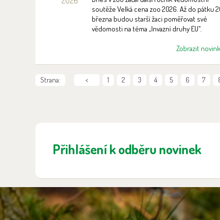
2026
soutěže Velká cena zoo 2026. Až do pátku 2
března budou starší žaci poměřovat své
vědomosti na téma „Invazní druhy EU".
Zobrazit novin
Strana:
<
1
2
3
4
5
6
7
Přihlášení k odběru novinek