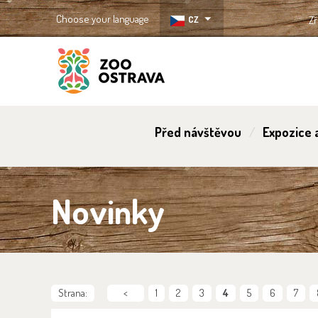
Choose your language
CZ
Zř
ZOO Ostrava
Před návštěvou
Expozice a
Novinky
Strana:
<
1
2
3
4
5
6
7