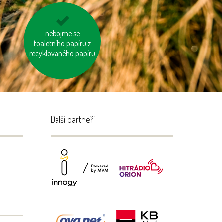
biologicky rozložitelný
nebojme se
odpad kompostujme
toaletního papíru z
recyklovaného papíru
Další partneři