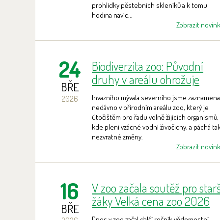
prohlídky pěstebních skleníků a k tomu
hodina navíc...
Zobrazit novin
24
Biodiverzita zoo: Původní
druhy v areálu ohrožuje
BŘE
invazní mýval!
Invazního mývala severního jsme zaznamenal
2026
nedávno v přírodním areálu zoo, který je
útočištěm pro řadu volně žijících organismů,
kde plení vzácné vodní živočichy, a páchá ta
nezvratné změny.
Zobrazit novin
16
V zoo začala soutěž pro starš
žáky Velká cena zoo 2026
BŘE
Dnes v zoo začal další ročník vědomostní