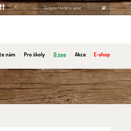
te nám
Pro školy
O zoo
Akce
E-shop