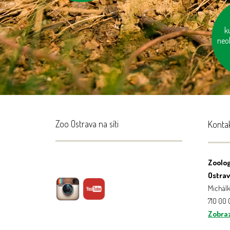
k
neo
po
rok 
Zoo Ostrava na síti
Konta
Zoolog
Ostrava
Michálk
710 00
Zobraz