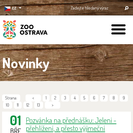
CZ
ZOO Ostrava
Novinky
Strana:
<
1
2
3
4
5
6
7
8
9
10
11
12
13
>
01
Pozvánka na přednášku: Jeleni -
přehlížení, a přesto výjimeční
BŘE