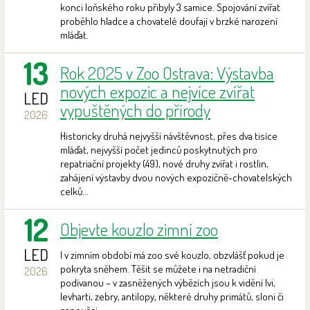
konci loňského roku přibyly 3 samice. Spojování zvířat
proběhlo hladce a chovatelé doufají v brzké narození
mláďat.
13
Rok 2025 v Zoo Ostrava: Výstavba
nových expozic a nejvíce zvířat
LED
vypuštěných do přírody
2026
Historicky druhá nejvyšší návštěvnost, přes dva tisíce
mláďat, nejvyšší počet jedinců poskytnutých pro
repatriační projekty (49), nové druhy zvířat i rostlin,
zahájení výstavby dvou nových expozičně-chovatelských
celků...
12
Objevte kouzlo zimní zoo
LED
I v zimním období má zoo své kouzlo, obzvlášť pokud je
pokryta sněhem. Těšit se můžete i na netradiční
2026
podívanou – v zasněžených výbězích jsou k vidění lvi,
levharti, zebry, antilopy, některé druhy primátů, sloni či