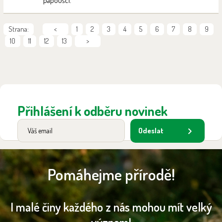
papoušci.
Strana:
<
1
2
3
4
5
6
7
8
9
10
11
12
13
>
Přihlášení k odběru novinek
Odeslat
Pomáhejme přírodě!
I malé činy každého z nás mohou mít velký