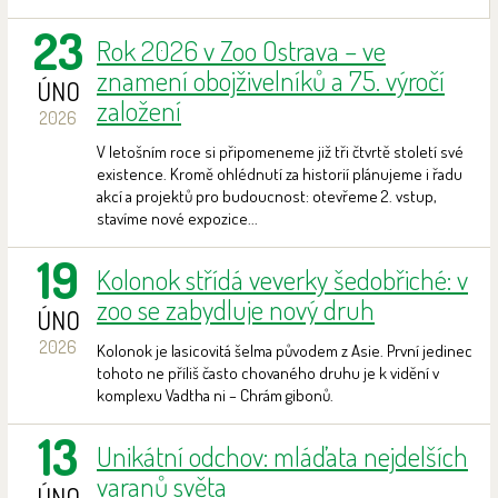
23
Rok 2026 v Zoo Ostrava – ve
znamení obojživelníků a 75. výročí
ÚNO
založení
2026
V letošním roce si připomeneme již tři čtvrtě století své
existence. Kromě ohlédnutí za historií plánujeme i řadu
akcí a projektů pro budoucnost: otevřeme 2. vstup,
stavíme nové expozice...
19
Kolonok střídá veverky šedobřiché: v
zoo se zabydluje nový druh
ÚNO
2026
Kolonok je lasicovitá šelma původem z Asie. První jedinec
tohoto ne příliš často chovaného druhu je k vidění v
komplexu Vadtha ni – Chrám gibonů.
13
Unikátní odchov: mláďata nejdelších
varanů světa
ÚNO