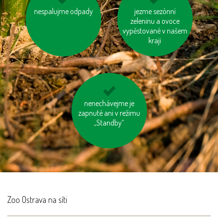
nespalujme odpady
vyhněme se
kupujme výrobky
jezme sezónní
pangasům a
neobsahující palmový
zeleninu a ovoce
tuňákům
vypěstované v našem
olej
kraji
používejme dobíjecí
nenechávejme je
zapnuté ani v režimu
baterie
„Standby“
Zoo Ostrava na síti