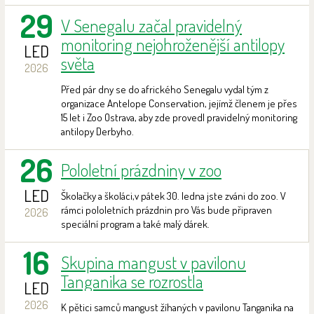
29
V Senegalu začal pravidelný
monitoring nejohroženější antilopy
LED
světa
2026
Před pár dny se do afrického Senegalu vydal tým z
organizace Antelope Conservation, jejímž členem je přes
15 let i Zoo Ostrava, aby zde provedl pravidelný monitoring
antilopy Derbyho.
26
Pololetní prázdniny v zoo
LED
Školačky a školáci,v pátek 30. ledna jste zváni do zoo. V
rámci pololetních prázdnin pro Vás bude připraven
2026
speciální program a také malý dárek.
16
Skupina mangust v pavilonu
Tanganika se rozrostla
LED
2026
K pětici samců mangust žíhaných v pavilonu Tanganika na