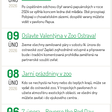
2026
Po úspěšném odchovu čtyř varanů papuánských v roce
2024 se vylíhla koncem ledna dvě mláďata. Obě prospívají.
Pobývají v chovatelském zázemí, dospělé varany můžete
vidět v pavilonu Papua.
09
Oslavte Valentýna v Zoo Ostrava!
ÚNO
Zveme všechny zamilované páry v sobotu 14. února do
ostravské zoo! Zaplatí zvýhodněné vstupné a připravena
2026
bude i tradiční komentovaná prohlídka zaměřená na
partnerské soužití zvířat.
08
Jarní prázdniny v zoo
ÚNO
Kdo se nechystá na hory nebo do teplých krajů, může se
vydat do ostravské zoo, V tropických pavilonech si
2026
užiete atmosféru exotických oblastí, ve všední dny
můžete zavítat i do výukového centra...
06
7. února – Reverse the Red Day: