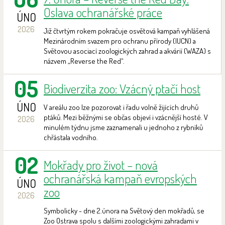
Oslava ochranářské práce
ÚNO
2026
Již čtvrtým rokem pokračuje osvětová kampaň vyhlášená
Mezinárodním svazem pro ochranu přírody (IUCN) a
Světovou asociací zoologických zahrad a akvárií (WAZA) s
názvem „Reverse the Red“.
05
Biodiverzita zoo: Vzácný ptačí host
ÚNO
V areálu zoo lze pozorovat i řadu volně žijících druhů
ptáků. Mezi běžnými se občas objeví i vzácnější hosté. V
2026
minulém týdnu jsme zaznamenali u jednoho z rybníků
chřástala vodního.
02
Mokřady pro život – nová
ochranářská kampaň evropských
ÚNO
zoo
2026
Symbolicky - dne 2.února na Světový den mokřadů, se
Zoo Ostrava spolu s dalšími zoologickými zahradami v