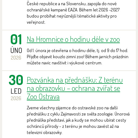
České republice a na Slovensku, zapojila do nové
ochranářské kampaně EAZA. Během let 2026 -2027
budou probíhat nejrůznější tématické aktivity pro
veřejnost.
01
Na Hromnice o hodinu déle v zoo
ÚNO
Od 1. února je otevřena o hodinu déle, tj. od 9 do 17 hod.
Přijďte objevit kouzlo zimní zoo! Během jarních prázdnin
2026
můžete navíc navštívit i výukové centrum.
30
Pozvánka na přednášku: Z terénu
na obrazovku – ochrana zvířat se
LED
Zoo Ostrava
2026
Zveme všechny zájemce do ostravské zoo na další
přednášku z cyklu Zajímavosti ze světa zoologie. Únorová
přednáška představí, jak a kudy se mohou ubírat cesty
ochránců přírody – z terénu je mohou zavést až na
televizní obrazovky.