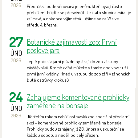
2026
Přednáška bude věnovaná jelenům, kteří bývají často
přehlíženi. Přijďte se přesvědčit, že i tato skupina zvířat je
zajímavá, a dokonce výjimečná. Těšíme se na Vás ve
středu 4. března!
27
Botanické zajímavosti zoo: První
poslové jara
ÚNO
2026
Teplé počasí a jarní prázdniny lákají do zoo zástupy
návštěvníků. Kromě zvířat můžete v tomto obdivovat už i
první jarní květiny. Hned u vstupu do zoo září v záhoncích
žluté ostrůvky krokusů.
24
Zahajujeme komentované prohlídky
zaměřené na bonsaje
ÚNO
2026
Již třetím rokem nabízí ostravská zoo speciální předjarní
akci – komentované prohlídky zaměřené na bonsaje.
Prohlídky budou zahájeny již 28. února a uskuteční se
každou sobotu a neděli po celý březen.