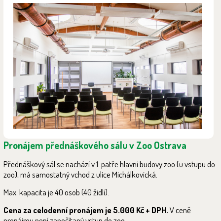
Pronájem přednáškového sálu v Zoo Ostrava
Přednáškový sál se nachází v 1. patře hlavní budovy zoo (u vstupu do
zoo), má samostatný vchod z ulice Michálkovická.
Max. kapacita je 40 osob (40 židlí).
Cena za celodenní pronájem je 5.000 Kč + DPH.
V ceně
pronájmu není započítaný vstup do zoo.