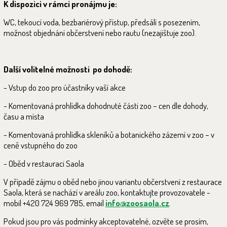
K dispozici v rámci pronájmu je:
WC, tekoucí voda, bezbariérový přístup, předsálí s posezením,
možnost objednání občerstvení nebo rautu (nezajištuje zoo).
Další volitelné možnosti po dohodě:
-
Vstup do zoo pro účastníky vaší akce
-
Komentovaná prohlídka dohodnuté části zoo – cen dle dohody,
času a místa
-
Komentovaná prohlídka skleníků a botanického zázemí v zoo – v
ceně vstupného do zoo
-
Oběd v restauraci Saola
V případě zájmu o oběd nebo jinou variantu občerstvení z restaurace
Saola, která se nachází v areálu zoo, kontaktujte provozovatele -
mobil +420 724 969 785, email
info@zoosaola.cz
.
Pokud jsou pro vás podmínky akceptovatelné, ozvěte se prosím,