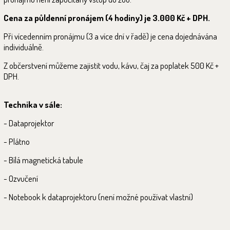
Cena za půldenní pronájem (4 hodiny) je 3.000 Kč + DPH.
Při vícedenním pronájmu (3 a více dní v řadě) je cena dojednávána
individuálně.
Z občerstvení můžeme zajistit vodu, kávu, čaj za poplatek 500 Kč +
DPH.
Technika v sále:
-
Dataprojektor
-
Plátno
-
Bílá magnetická tabule
-
Ozvučení
-
Notebook k dataprojektoru (není možné používat vlastní)