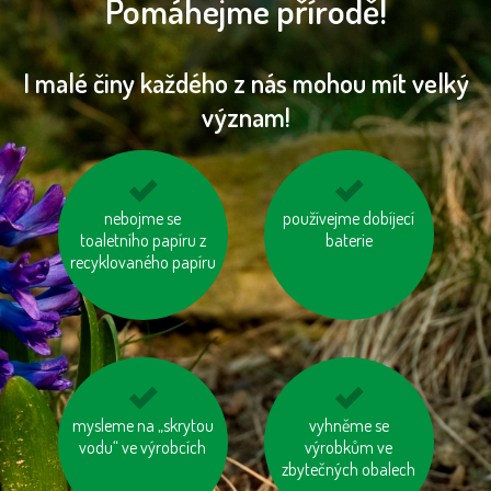
Pomáhejme přírodě!
I malé činy každého z nás mohou mít velký
význam!
nosme vlastní tašku
nebojme se
používejme dobíjecí
jezděme na kole
toaletního papíru z
na nákup
baterie
recyklovaného papíru
mysleme na „skrytou
nespalujme odpady
jezme naše ryby
vyhněme se
vodu“ ve výrobcích
výrobkům ve
zbytečných obalech